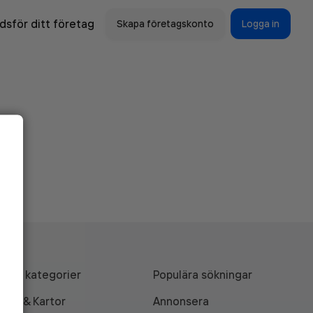
sför ditt företag
Skapa företagskonto
Logga in
Alla kategorier
Populära sökningar
API & Kartor
Annonsera