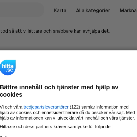
Karta
Alla kategorier
Marknad
tod så att vi lättare och snabbare kan avhjälpa det.
Bättre innehåll och tjänster med hjälp av
cookies
Vi och våra
tredjepartsleverantörer
(122) samlar information med
hjälp av cookies och enhetsidentifierare då du besöker vår sajt. Med
hjälp av informationen kan vi utveckla vårt innehåll och våra tjänster.
Marknadsför företaget på
Hitta.se och dess partners kräver samtycke för följande:
hitta.se