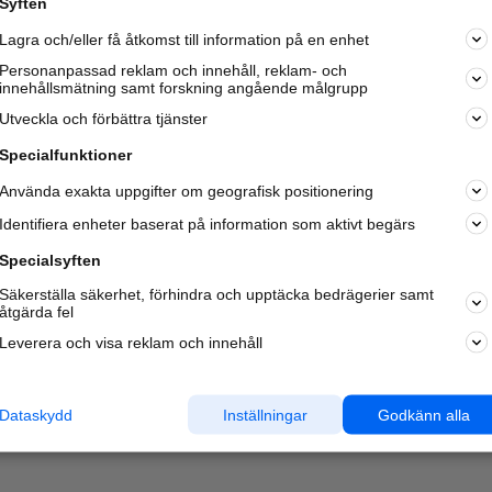
Syften
Kom igång och annonsera mot
Lagra och/eller få åtkomst till information på en enhet
nya kunder och
samarbetspartners nära dig.
Personanpassad reklam och innehåll, reklam- och
innehållsmätning samt forskning angående målgrupp
Läs mer här
Utveckla och förbättra tjänster
Specialfunktioner
Använda exakta uppgifter om geografisk positionering
Identifiera enheter baserat på information som aktivt begärs
Specialsyften
Säkerställa säkerhet, förhindra och upptäcka bedrägerier samt
åtgärda fel
Leverera och visa reklam och innehåll
Dataskydd
Inställningar
Godkänn alla