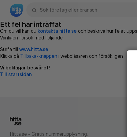
Sök namn, gata, ort, telefon, företag, sökord
Ett fel har inträffat
Om du vill kan du
kontakta hitta.se
och beskriva hur felet upps
Vänligen försök med följande:
Surfa till
www.hitta.se
Klicka på
Tillbaka-knappen
i webbläsaren och försök igen
Vi beklagar besväret!
Till startsidan
Hitta.se - Gratis nummerupplysning.