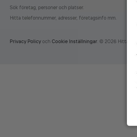
Sök företag, personer och platser.
Hitta telefonnummer, adresser, företagsinfo mm.
Privacy Policy
och
Cookie Inställningar
.
©
2026
Hitta.se