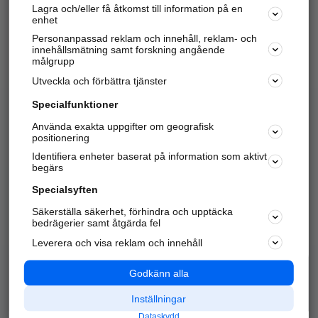
Lagra och/eller få åtkomst till information på en
Sök företag, personer och platser.
enhet
Personanpassad reklam och innehåll, reklam- och
Hitta telefonnummer, adresser, företagsinfo mm.
innehållsmätning samt forskning angående
målgrupp
Utveckla och förbättra tjänster
Marknadsför företaget
på hitta.se
Specialfunktioner
Använda exakta uppgifter om geografisk
Kom igång och annonsera mot
positionering
nya kunder och
Identifiera enheter baserat på information som aktivt
samarbetspartners nära dig.
begärs
Läs mer här
Specialsyften
Säkerställa säkerhet, förhindra och upptäcka
Alla kategorier
Populära sökningar
bedrägerier samt åtgärda fel
Leverera och visa reklam och innehåll
API & Kartor
Annonsera
Logga in
Integritet
Godkänn alla
Om oss
Nödnummer
Inställningar
Dataskydd