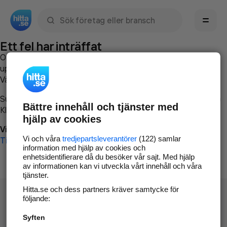
Sök namn, gata, ort, telefon, företag, sökord
Ett fel har inträffat
Om du vill kan du
kontakta hitta.se
och beskriva hur felet
uppstod så att vi lättare och snabbare kan avhjälpa det.
Vänligen försök med följande:
Surfa till
www.hitta.se
Bättre innehåll och tjänster med
Klicka på
Tillbaka-knappen
i webbläsaren och försök igen
hjälp av cookies
Vi beklagar besväret!
Vi och våra
tredjepartsleverantörer
(122) samlar
Till startsidan
information med hjälp av cookies och
enhetsidentifierare då du besöker vår sajt. Med hjälp
av informationen kan vi utveckla vårt innehåll och våra
tjänster.
Hitta.se och dess partners kräver samtycke för
följande:
Syften
Hitta.se - Gratis nummerupplysning.