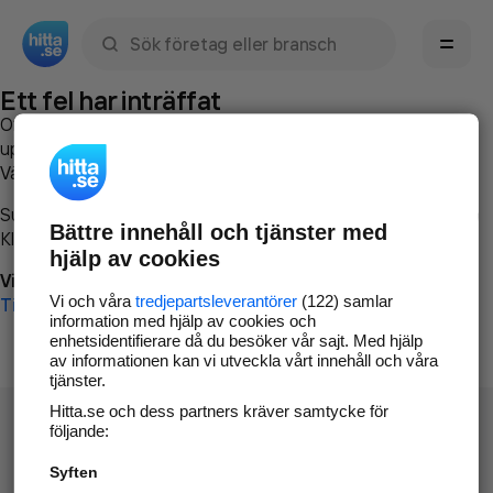
Sök namn, gata, ort, telefon, företag, sökord
Ett fel har inträffat
Om du vill kan du
kontakta hitta.se
och beskriva hur felet
uppstod så att vi lättare och snabbare kan avhjälpa det.
Vänligen försök med följande:
Surfa till
www.hitta.se
Bättre innehåll och tjänster med
Klicka på
Tillbaka-knappen
i webbläsaren och försök igen
hjälp av cookies
Vi beklagar besväret!
Vi och våra
tredjepartsleverantörer
(122) samlar
Till startsidan
information med hjälp av cookies och
enhetsidentifierare då du besöker vår sajt. Med hjälp
av informationen kan vi utveckla vårt innehåll och våra
tjänster.
Hitta.se och dess partners kräver samtycke för
följande:
Syften
Hitta.se - Gratis nummerupplysning.