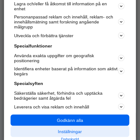
Lagra och/eller få åtkomst till information på en
Sök företag, personer och platser.
enhet
Personanpassad reklam och innehåll, reklam- och
Hitta telefonnummer, adresser, företagsinfo mm.
innehållsmätning samt forskning angående
målgrupp
Utveckla och förbättra tjänster
Marknadsför företaget
på hitta.se
Specialfunktioner
Använda exakta uppgifter om geografisk
Kom igång och annonsera mot
positionering
nya kunder och
Identifiera enheter baserat på information som aktivt
samarbetspartners nära dig.
begärs
Läs mer här
Specialsyften
Säkerställa säkerhet, förhindra och upptäcka
Alla kategorier
Populära sökningar
bedrägerier samt åtgärda fel
Leverera och visa reklam och innehåll
API & Kartor
Annonsera
Logga in
Integritet
Godkänn alla
Om oss
Nödnummer
Inställningar
Dataskydd