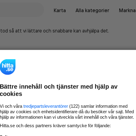
Karta
Alla kategorier
Marknad
tod så att vi lättare och snabbare kan avhjälpa det.
Bättre innehåll och tjänster med hjälp av
cookies
Vi och våra
tredjepartsleverantörer
(122) samlar information med
hjälp av cookies och enhetsidentifierare då du besöker vår sajt. Med
hjälp av informationen kan vi utveckla vårt innehåll och våra tjänster.
Marknadsför företaget på
Hitta.se och dess partners kräver samtycke för följande:
hitta.se