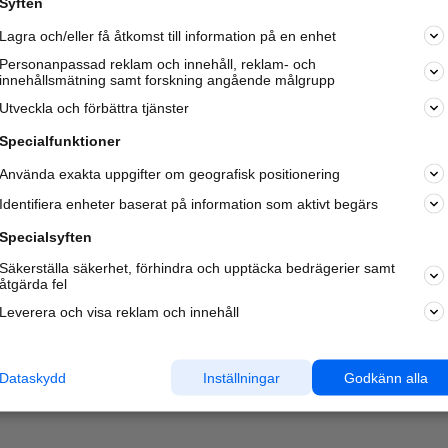
Syften
Kom igång och annonsera mot
Lagra och/eller få åtkomst till information på en enhet
nya kunder och
samarbetspartners nära dig.
Personanpassad reklam och innehåll, reklam- och
innehållsmätning samt forskning angående målgrupp
Läs mer här
Utveckla och förbättra tjänster
Specialfunktioner
Använda exakta uppgifter om geografisk positionering
Identifiera enheter baserat på information som aktivt begärs
Specialsyften
Säkerställa säkerhet, förhindra och upptäcka bedrägerier samt
åtgärda fel
Leverera och visa reklam och innehåll
Dataskydd
Inställningar
Godkänn alla