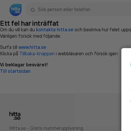
Sök namn, gata, ort, telefon, företag, sökord
Ett fel har inträffat
Om du vill kan du
kontakta hitta.se
och beskriva hur felet upps
Vänligen försök med följande:
Surfa till
www.hitta.se
Klicka på
Tillbaka-knappen
i webbläsaren och försök igen
Vi beklagar besväret!
Till startsidan
Hitta.se - Gratis nummerupplysning.