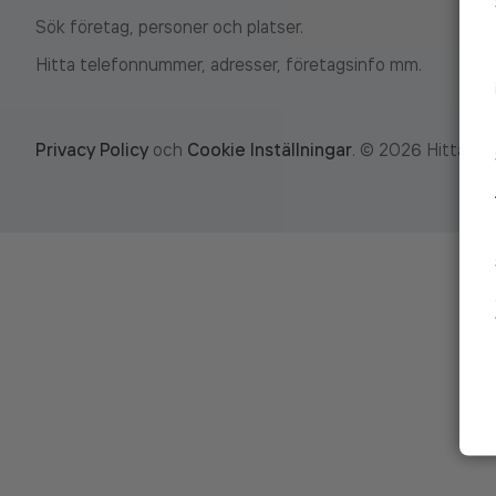
Sök företag, personer och platser.
Hitta telefonnummer, adresser, företagsinfo mm.
Privacy Policy
och
Cookie Inställningar
.
©
2026
Hitta.se