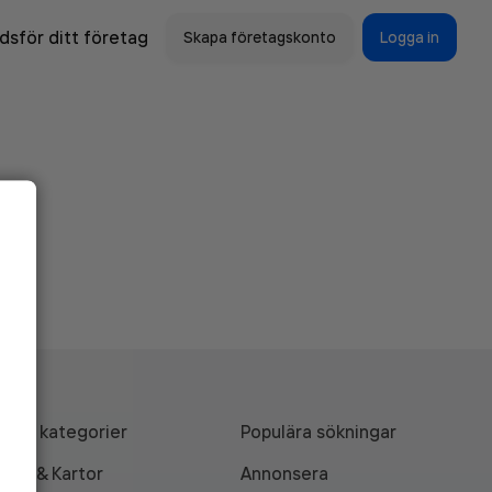
sför ditt företag
Skapa företagskonto
Logga in
Alla kategorier
Populära sökningar
API & Kartor
Annonsera