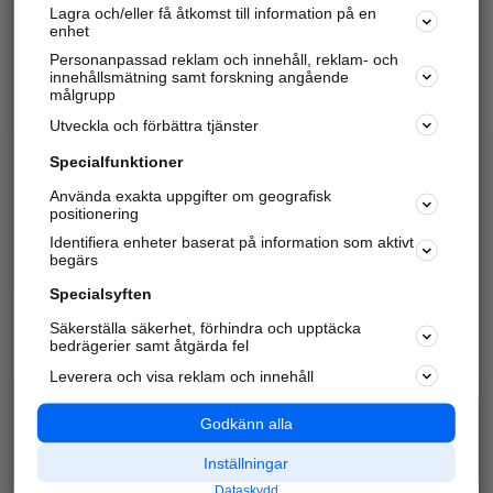
Lagra och/eller få åtkomst till information på en
Sök företag, personer och platser.
enhet
Personanpassad reklam och innehåll, reklam- och
Hitta telefonnummer, adresser, företagsinfo mm.
innehållsmätning samt forskning angående
målgrupp
Utveckla och förbättra tjänster
Marknadsför företaget
på hitta.se
Specialfunktioner
Använda exakta uppgifter om geografisk
Kom igång och annonsera mot
positionering
nya kunder och
Identifiera enheter baserat på information som aktivt
samarbetspartners nära dig.
begärs
Läs mer här
Specialsyften
Säkerställa säkerhet, förhindra och upptäcka
Alla kategorier
Populära sökningar
bedrägerier samt åtgärda fel
Leverera och visa reklam och innehåll
API & Kartor
Annonsera
Logga in
Integritet
Godkänn alla
Om oss
Nödnummer
Inställningar
Dataskydd