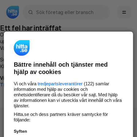
Sök namn, gata, ort, telefon, företag, sökord
Ett fel har inträffat
Om du vill kan du
kontakta hitta.se
och beskriva hur felet
uppstod så att vi lättare och snabbare kan avhjälpa det.
Vänligen försök med följande:
Surfa till
www.hitta.se
Bättre innehåll och tjänster med
Klicka på
Tillbaka-knappen
i webbläsaren och försök igen
hjälp av cookies
Vi beklagar besväret!
Vi och våra
tredjepartsleverantörer
(122) samlar
Till startsidan
information med hjälp av cookies och
enhetsidentifierare då du besöker vår sajt. Med hjälp
av informationen kan vi utveckla vårt innehåll och våra
tjänster.
Hitta.se och dess partners kräver samtycke för
följande:
Syften
Hitta.se - Gratis nummerupplysning.