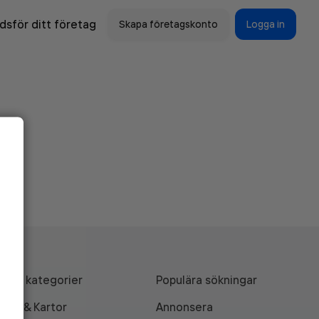
sför ditt företag
Skapa företagskonto
Logga in
Alla kategorier
Populära sökningar
API & Kartor
Annonsera