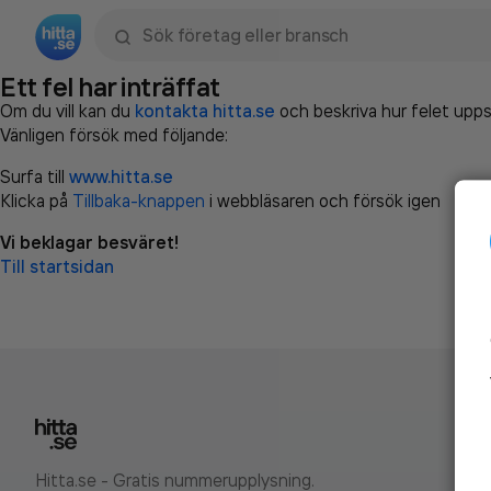
Sök namn, gata, ort, telefon, företag, sökord
Ett fel har inträffat
Om du vill kan du
kontakta hitta.se
och beskriva hur felet upps
Vänligen försök med följande:
Surfa till
www.hitta.se
Klicka på
Tillbaka-knappen
i webbläsaren och försök igen
Vi beklagar besväret!
Till startsidan
Hitta.se - Gratis nummerupplysning.