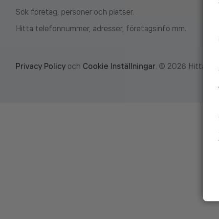
Sök företag, personer och platser.
Hitta telefonnummer, adresser, företagsinfo mm.
Privacy Policy
och
Cookie Inställningar
.
©
2026
Hitta.se