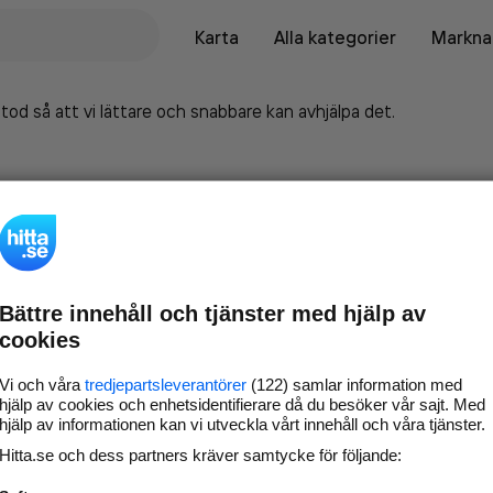
Karta
Alla kategorier
Marknad
tod så att vi lättare och snabbare kan avhjälpa det.
Bättre innehåll och tjänster med hjälp av
cookies
Vi och våra
tredjepartsleverantörer
(122) samlar information med
hjälp av cookies och enhetsidentifierare då du besöker vår sajt. Med
hjälp av informationen kan vi utveckla vårt innehåll och våra tjänster.
Marknadsför företaget på
Hitta.se och dess partners kräver samtycke för följande:
hitta.se