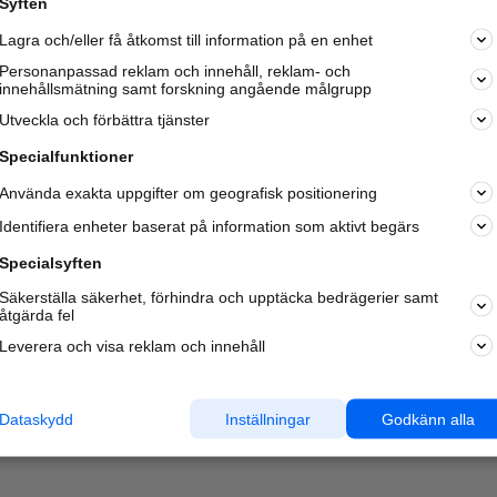
Syften
Kom igång och annonsera mot
Lagra och/eller få åtkomst till information på en enhet
nya kunder och
samarbetspartners nära dig.
Personanpassad reklam och innehåll, reklam- och
innehållsmätning samt forskning angående målgrupp
Läs mer här
Utveckla och förbättra tjänster
Specialfunktioner
Använda exakta uppgifter om geografisk positionering
Identifiera enheter baserat på information som aktivt begärs
Specialsyften
Säkerställa säkerhet, förhindra och upptäcka bedrägerier samt
åtgärda fel
Leverera och visa reklam och innehåll
Dataskydd
Inställningar
Godkänn alla