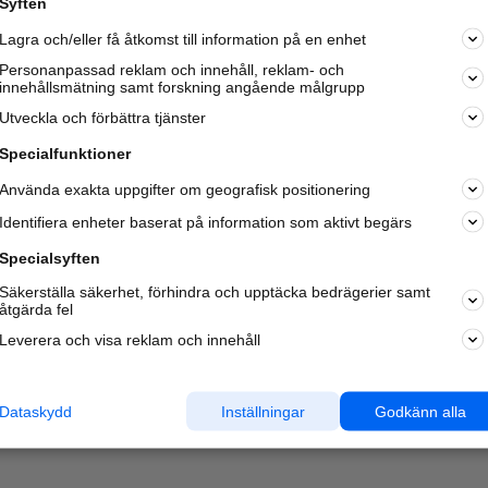
Syften
Kom igång och annonsera mot
Lagra och/eller få åtkomst till information på en enhet
nya kunder och
samarbetspartners nära dig.
Personanpassad reklam och innehåll, reklam- och
innehållsmätning samt forskning angående målgrupp
Läs mer här
Utveckla och förbättra tjänster
Specialfunktioner
Använda exakta uppgifter om geografisk positionering
Identifiera enheter baserat på information som aktivt begärs
Specialsyften
Säkerställa säkerhet, förhindra och upptäcka bedrägerier samt
åtgärda fel
Leverera och visa reklam och innehåll
Dataskydd
Inställningar
Godkänn alla