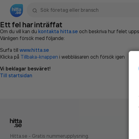
Sök namn, gata, ort, telefon, företag, sökord
Ett fel har inträffat
Om du vill kan du
kontakta hitta.se
och beskriva hur felet upps
Vänligen försök med följande:
Surfa till
www.hitta.se
Klicka på
Tillbaka-knappen
i webbläsaren och försök igen
Vi beklagar besväret!
Till startsidan
Hitta.se - Gratis nummerupplysning.