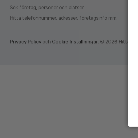
Sök företag, personer och platser.
Hitta telefonnummer, adresser, företagsinfo mm.
Privacy Policy
och
Cookie Inställningar
.
©
2026
Hitta.se