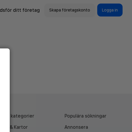
sför ditt företag
Skapa företagskonto
Logga in
Alla kategorier
Populära sökningar
API & Kartor
Annonsera