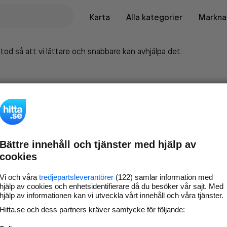
Karta
Alla kategorier
Marknad
tod så att vi lättare och snabbare kan avhjälpa det.
Bättre innehåll och tjänster med hjälp av
cookies
Vi och våra
tredjepartsleverantörer
(122) samlar information med
hjälp av cookies och enhetsidentifierare då du besöker vår sajt. Med
hjälp av informationen kan vi utveckla vårt innehåll och våra tjänster.
Marknadsför företaget på
Hitta.se och dess partners kräver samtycke för följande:
hitta.se