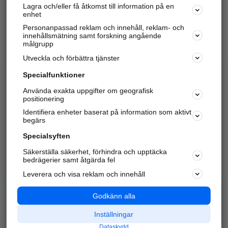
Lagra och/eller få åtkomst till information på en
Sök företag, personer och platser.
enhet
Personanpassad reklam och innehåll, reklam- och
Hitta telefonnummer, adresser, företagsinfo mm.
innehållsmätning samt forskning angående
målgrupp
Utveckla och förbättra tjänster
Marknadsför företaget
på hitta.se
Specialfunktioner
Använda exakta uppgifter om geografisk
Kom igång och annonsera mot
positionering
nya kunder och
Identifiera enheter baserat på information som aktivt
samarbetspartners nära dig.
begärs
Läs mer här
Specialsyften
Säkerställa säkerhet, förhindra och upptäcka
Alla kategorier
Populära sökningar
bedrägerier samt åtgärda fel
Leverera och visa reklam och innehåll
API & Kartor
Annonsera
Logga in
Integritet
Godkänn alla
Om oss
Nödnummer
Inställningar
Dataskydd