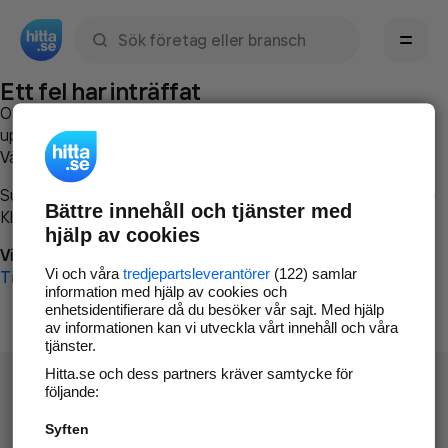
Sök namn, gata, ort, telefon, företag, sökord
Ett fel har inträffat
Om du vill kan du
kontakta hitta.se
och beskriva hur felet
uppstod så att vi lättare och snabbare kan avhjälpa det.
Vänligen försök med följande:
Surfa till
www.hitta.se
Bättre innehåll och tjänster med
Klicka på
Tillbaka-knappen
i webbläsaren och försök igen
hjälp av cookies
Vi beklagar besväret!
Vi och våra
tredjepartsleverantörer
(122) samlar
Till startsidan
information med hjälp av cookies och
enhetsidentifierare då du besöker vår sajt. Med hjälp
av informationen kan vi utveckla vårt innehåll och våra
tjänster.
Hitta.se och dess partners kräver samtycke för
följande:
Syften
Hitta.se - Gratis nummerupplysning.