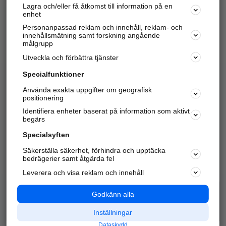
Lagra och/eller få åtkomst till information på en
Sök företag, personer och platser.
enhet
Personanpassad reklam och innehåll, reklam- och
Hitta telefonnummer, adresser, företagsinfo mm.
innehållsmätning samt forskning angående
målgrupp
Utveckla och förbättra tjänster
Marknadsför företaget
på hitta.se
Specialfunktioner
Använda exakta uppgifter om geografisk
Kom igång och annonsera mot
positionering
nya kunder och
Identifiera enheter baserat på information som aktivt
samarbetspartners nära dig.
begärs
Läs mer här
Specialsyften
Säkerställa säkerhet, förhindra och upptäcka
Alla kategorier
Populära sökningar
bedrägerier samt åtgärda fel
Leverera och visa reklam och innehåll
API & Kartor
Annonsera
Logga in
Integritet
Godkänn alla
Om oss
Nödnummer
Inställningar
Dataskydd