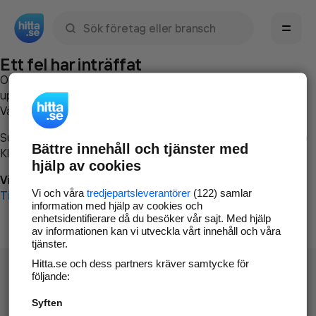
Sök namn, gata, ort, telefon, företag, sökord
Ett fel har inträffat
Om du vill kan du
kontakta hitta.se
och beskriva hur felet
uppstod så att vi lättare och snabbare kan avhjälpa det.
Vänligen försök med följande:
Surfa till
www.hitta.se
Bättre innehåll och tjänster med
Klicka på
Tillbaka-knappen
i webbläsaren och försök igen
hjälp av cookies
Vi beklagar besväret!
Vi och våra
tredjepartsleverantörer
(122) samlar
Till startsidan
information med hjälp av cookies och
enhetsidentifierare då du besöker vår sajt. Med hjälp
av informationen kan vi utveckla vårt innehåll och våra
tjänster.
Hitta.se och dess partners kräver samtycke för
följande:
Syften
Hitta.se - Gratis nummerupplysning.