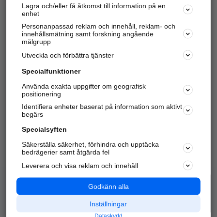
Lagra och/eller få åtkomst till information på en
Sök företag, personer och platser.
enhet
Personanpassad reklam och innehåll, reklam- och
Hitta telefonnummer, adresser, företagsinfo mm.
innehållsmätning samt forskning angående
målgrupp
Utveckla och förbättra tjänster
Marknadsför företaget
på hitta.se
Specialfunktioner
Använda exakta uppgifter om geografisk
Kom igång och annonsera mot
positionering
nya kunder och
Identifiera enheter baserat på information som aktivt
samarbetspartners nära dig.
begärs
Läs mer här
Specialsyften
Säkerställa säkerhet, förhindra och upptäcka
Alla kategorier
Populära sökningar
bedrägerier samt åtgärda fel
Leverera och visa reklam och innehåll
API & Kartor
Annonsera
Logga in
Integritet
Godkänn alla
Om oss
Nödnummer
Inställningar
Dataskydd