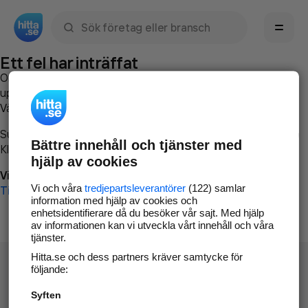
Sök namn, gata, ort, telefon, företag, sökord
Ett fel har inträffat
Om du vill kan du
kontakta hitta.se
och beskriva hur felet
uppstod så att vi lättare och snabbare kan avhjälpa det.
Vänligen försök med följande:
Surfa till
www.hitta.se
Bättre innehåll och tjänster med
Klicka på
Tillbaka-knappen
i webbläsaren och försök igen
hjälp av cookies
Vi beklagar besväret!
Vi och våra
tredjepartsleverantörer
(122) samlar
Till startsidan
information med hjälp av cookies och
enhetsidentifierare då du besöker vår sajt. Med hjälp
av informationen kan vi utveckla vårt innehåll och våra
tjänster.
Hitta.se och dess partners kräver samtycke för
följande:
Syften
Hitta.se - Gratis nummerupplysning.