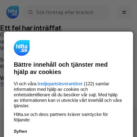
Sök namn, gata, ort, telefon, företag, sökord
Ett fel har inträffat
Om du vill kan du
kontakta hitta.se
och beskriva hur felet
uppstod så att vi lättare och snabbare kan avhjälpa det.
Vänligen försök med följande:
Surfa till
www.hitta.se
Bättre innehåll och tjänster med
Klicka på
Tillbaka-knappen
i webbläsaren och försök igen
hjälp av cookies
Vi beklagar besväret!
Vi och våra
tredjepartsleverantörer
(122) samlar
Till startsidan
information med hjälp av cookies och
enhetsidentifierare då du besöker vår sajt. Med hjälp
av informationen kan vi utveckla vårt innehåll och våra
tjänster.
Hitta.se och dess partners kräver samtycke för
följande:
Syften
Hitta.se - Gratis nummerupplysning.