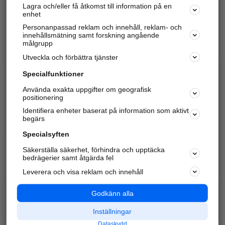
Lagra och/eller få åtkomst till information på en
Sök företag, personer och platser.
enhet
Personanpassad reklam och innehåll, reklam- och
Hitta telefonnummer, adresser, företagsinfo mm.
innehållsmätning samt forskning angående
målgrupp
Utveckla och förbättra tjänster
Marknadsför företaget
på hitta.se
Specialfunktioner
Använda exakta uppgifter om geografisk
Kom igång och annonsera mot
positionering
nya kunder och
Identifiera enheter baserat på information som aktivt
samarbetspartners nära dig.
begärs
Läs mer här
Specialsyften
Säkerställa säkerhet, förhindra och upptäcka
Alla kategorier
Populära sökningar
bedrägerier samt åtgärda fel
Leverera och visa reklam och innehåll
API & Kartor
Annonsera
Logga in
Integritet
Godkänn alla
Om oss
Nödnummer
Inställningar
Dataskydd