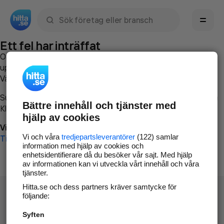
Sök namn, gata, ort, telefon, företag, sökord
Ett fel har inträffat
Om du vill kan du
kontakta hitta.se
och beskriva hur felet
uppstod så att vi lättare och snabbare kan avhjälpa det.
Vänligen försök med följande:
Surfa till
www.hitta.se
Bättre innehåll och tjänster med
Klicka på
Tillbaka-knappen
i webbläsaren och försök igen
hjälp av cookies
Vi beklagar besväret!
Vi och våra
tredjepartsleverantörer
(122) samlar
Till startsidan
information med hjälp av cookies och
enhetsidentifierare då du besöker vår sajt. Med hjälp
av informationen kan vi utveckla vårt innehåll och våra
tjänster.
Hitta.se och dess partners kräver samtycke för
följande:
Syften
Hitta.se - Gratis nummerupplysning.