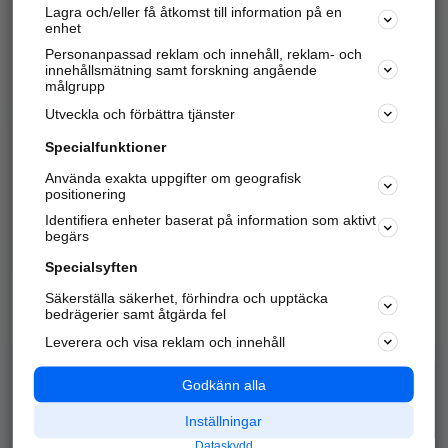
Lagra och/eller få åtkomst till information på en
Sök företag, personer och platser.
enhet
Personanpassad reklam och innehåll, reklam- och
Hitta telefonnummer, adresser, företagsinfo mm.
innehållsmätning samt forskning angående
målgrupp
Utveckla och förbättra tjänster
Marknadsför företaget
på hitta.se
Specialfunktioner
Använda exakta uppgifter om geografisk
Kom igång och annonsera mot
positionering
nya kunder och
Identifiera enheter baserat på information som aktivt
samarbetspartners nära dig.
begärs
Läs mer här
Specialsyften
Säkerställa säkerhet, förhindra och upptäcka
Alla kategorier
Populära sökningar
bedrägerier samt åtgärda fel
Leverera och visa reklam och innehåll
API & Kartor
Annonsera
Logga in
Integritet
Godkänn alla
Om oss
Nödnummer
Inställningar
Dataskydd