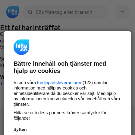
Sök namn, gata, ort, telefon, företag, sökord
Ett fel har inträffat
Om du vill kan du
kontakta hitta.se
och beskriva hur felet
uppstod så att vi lättare och snabbare kan avhjälpa det.
Vänligen försök med följande:
Surfa till
www.hitta.se
Bättre innehåll och tjänster med
Klicka på
Tillbaka-knappen
i webbläsaren och försök igen
hjälp av cookies
Vi beklagar besväret!
Vi och våra
tredjepartsleverantörer
(122) samlar
Till startsidan
information med hjälp av cookies och
enhetsidentifierare då du besöker vår sajt. Med hjälp
av informationen kan vi utveckla vårt innehåll och våra
tjänster.
Hitta.se och dess partners kräver samtycke för
följande:
Syften
Hitta.se - Gratis nummerupplysning.