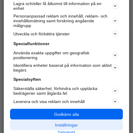
Lagra och/eller få åtkomst till information på en
Sök företag, personer och platser.
enhet
Personanpassad reklam och innehåll, reklam- och
Hitta telefonnummer, adresser, företagsinfo mm.
innehållsmätning samt forskning angående
målgrupp
Utveckla och förbättra tjänster
Marknadsför företaget
på hitta.se
Specialfunktioner
Använda exakta uppgifter om geografisk
Kom igång och annonsera mot
positionering
nya kunder och
Identifiera enheter baserat på information som aktivt
samarbetspartners nära dig.
begärs
Läs mer här
Specialsyften
Säkerställa säkerhet, förhindra och upptäcka
Alla kategorier
Populära sökningar
bedrägerier samt åtgärda fel
Leverera och visa reklam och innehåll
API & Kartor
Annonsera
Logga in
Integritet
Godkänn alla
Om oss
Nödnummer
Inställningar
Dataskydd