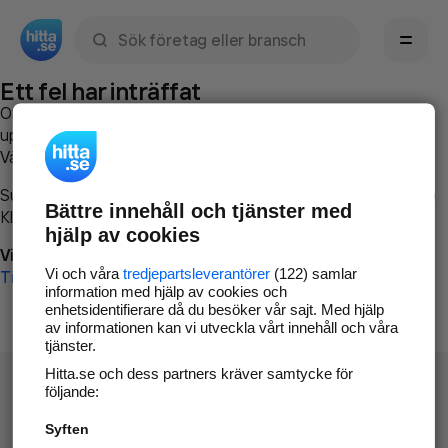
Sök namn, gata, ort, telefon, företag, sökord
Ett fel har inträffat
Om du vill kan du
kontakta hitta.se
och beskriva hur felet
uppstod så att vi lättare och snabbare kan avhjälpa det.
Vänligen försök med följande:
Surfa till
www.hitta.se
Bättre innehåll och tjänster med
Klicka på
Tillbaka-knappen
i webbläsaren och försök igen
hjälp av cookies
Vi beklagar besväret!
Vi och våra
tredjepartsleverantörer
(122) samlar
Till startsidan
information med hjälp av cookies och
enhetsidentifierare då du besöker vår sajt. Med hjälp
av informationen kan vi utveckla vårt innehåll och våra
tjänster.
Hitta.se och dess partners kräver samtycke för
följande:
Syften
Hitta.se - Gratis nummerupplysning.