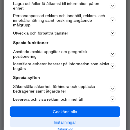
Lagra och/eller få åtkomst till information på en
Sök företag, personer och platser.
enhet
Personanpassad reklam och innehåll, reklam- och
Hitta telefonnummer, adresser, företagsinfo mm.
innehållsmätning samt forskning angående
målgrupp
Utveckla och förbättra tjänster
Marknadsför företaget
på hitta.se
Specialfunktioner
Använda exakta uppgifter om geografisk
Kom igång och annonsera mot
positionering
nya kunder och
Identifiera enheter baserat på information som aktivt
samarbetspartners nära dig.
begärs
Läs mer här
Specialsyften
Säkerställa säkerhet, förhindra och upptäcka
Alla kategorier
Populära sökningar
bedrägerier samt åtgärda fel
Leverera och visa reklam och innehåll
API & Kartor
Annonsera
Logga in
Integritet
Godkänn alla
Om oss
Nödnummer
Inställningar
Dataskydd