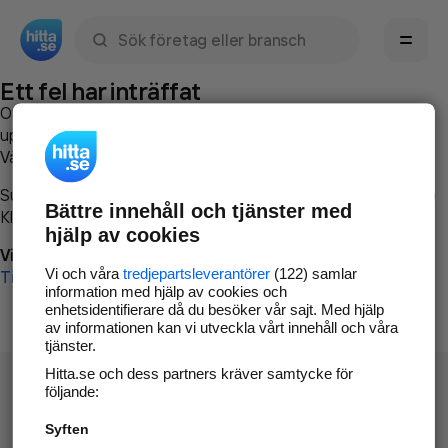
Sök namn, gata, ort, telefon, företag, sökord
Ett fel har inträffat
Om du vill kan du
kontakta hitta.se
och beskriva hur felet
uppstod så att vi lättare och snabbare kan avhjälpa det.
Vänligen försök med följande:
Surfa till
www.hitta.se
Bättre innehåll och tjänster med
Klicka på
Tillbaka-knappen
i webbläsaren och försök igen
hjälp av cookies
Vi beklagar besväret!
Vi och våra
tredjepartsleverantörer
(122) samlar
Till startsidan
information med hjälp av cookies och
enhetsidentifierare då du besöker vår sajt. Med hjälp
av informationen kan vi utveckla vårt innehåll och våra
tjänster.
Hitta.se och dess partners kräver samtycke för
följande:
Syften
Hitta.se - Gratis nummerupplysning.