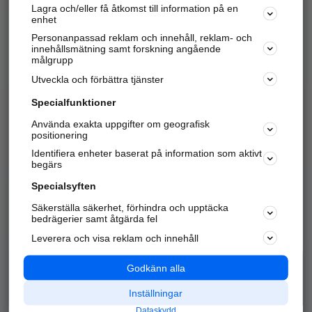
Lagra och/eller få åtkomst till information på en
Sök företag, personer och platser.
enhet
Personanpassad reklam och innehåll, reklam- och
Hitta telefonnummer, adresser, företagsinfo mm.
innehållsmätning samt forskning angående
målgrupp
Utveckla och förbättra tjänster
Marknadsför företaget
på hitta.se
Specialfunktioner
Använda exakta uppgifter om geografisk
Kom igång och annonsera mot
positionering
nya kunder och
Identifiera enheter baserat på information som aktivt
samarbetspartners nära dig.
begärs
Läs mer här
Specialsyften
Säkerställa säkerhet, förhindra och upptäcka
Alla kategorier
Populära sökningar
bedrägerier samt åtgärda fel
Leverera och visa reklam och innehåll
API & Kartor
Annonsera
Logga in
Integritet
Godkänn alla
Om oss
Nödnummer
Inställningar
Dataskydd