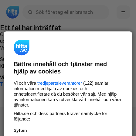
Sök namn, gata, ort, telefon, företag, sökord
Ett fel har inträffat
Om du vill kan du
kontakta hitta.se
och beskriva hur felet
uppstod så att vi lättare och snabbare kan avhjälpa det.
Vänligen försök med följande:
Surfa till
www.hitta.se
Bättre innehåll och tjänster med
Klicka på
Tillbaka-knappen
i webbläsaren och försök igen
hjälp av cookies
Vi beklagar besväret!
Vi och våra
tredjepartsleverantörer
(122) samlar
Till startsidan
information med hjälp av cookies och
enhetsidentifierare då du besöker vår sajt. Med hjälp
av informationen kan vi utveckla vårt innehåll och våra
tjänster.
Hitta.se och dess partners kräver samtycke för
följande:
Syften
Hitta.se - Gratis nummerupplysning.