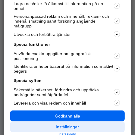
Lagra och/eller få åtkomst till information på en
Sök företag, personer och platser.
enhet
Personanpassad reklam och innehåll, reklam- och
Hitta telefonnummer, adresser, företagsinfo mm.
innehållsmätning samt forskning angående
målgrupp
Utveckla och förbättra tjänster
Marknadsför företaget
på hitta.se
Specialfunktioner
Använda exakta uppgifter om geografisk
Kom igång och annonsera mot
positionering
nya kunder och
Identifiera enheter baserat på information som aktivt
samarbetspartners nära dig.
begärs
Läs mer här
Specialsyften
Säkerställa säkerhet, förhindra och upptäcka
Alla kategorier
Populära sökningar
bedrägerier samt åtgärda fel
Leverera och visa reklam och innehåll
API & Kartor
Annonsera
Logga in
Integritet
Godkänn alla
Om oss
Nödnummer
Inställningar
Dataskydd