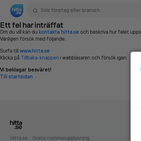
Sök namn, gata, ort, telefon, företag, sökord
Ett fel har inträffat
Om du vill kan du
kontakta hitta.se
och beskriva hur felet upps
Vänligen försök med följande:
Surfa till
www.hitta.se
Klicka på
Tillbaka-knappen
i webbläsaren och försök igen
Vi beklagar besväret!
Till startsidan
Hitta.se - Gratis nummerupplysning.