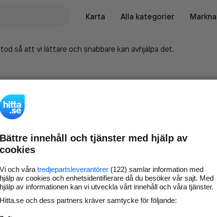
Karta
Alla kategorier
Marknad
tod så att vi lättare och snabbare kan avhjälpa det.
Bättre innehåll och tjänster med hjälp av
cookies
Vi och våra
tredjepartsleverantörer
(122) samlar information med
hjälp av cookies och enhetsidentifierare då du besöker vår sajt. Med
hjälp av informationen kan vi utveckla vårt innehåll och våra tjänster.
Marknadsför företaget på
Hitta.se och dess partners kräver samtycke för följande:
hitta.se