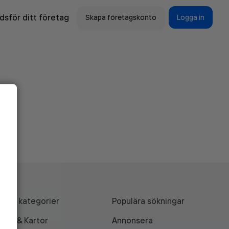
sför ditt företag
Skapa företagskonto
Logga in
Alla kategorier
Populära sökningar
API & Kartor
Annonsera