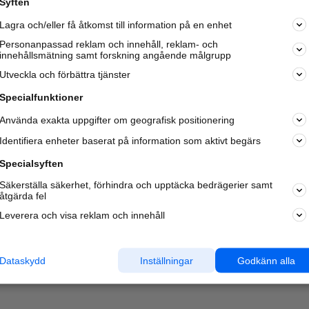
Syften
Kom igång och annonsera mot
Lagra och/eller få åtkomst till information på en enhet
nya kunder och
samarbetspartners nära dig.
Personanpassad reklam och innehåll, reklam- och
innehållsmätning samt forskning angående målgrupp
Läs mer här
Utveckla och förbättra tjänster
Specialfunktioner
Använda exakta uppgifter om geografisk positionering
Identifiera enheter baserat på information som aktivt begärs
Specialsyften
Säkerställa säkerhet, förhindra och upptäcka bedrägerier samt
åtgärda fel
Leverera och visa reklam och innehåll
Dataskydd
Inställningar
Godkänn alla