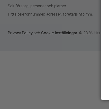
Sök företag, personer och platser.
Hitta telefonnummer, adresser, företagsinfo mm.
Privacy Policy
och
Cookie Inställningar
.
©
2026
Hitta.se