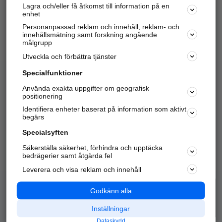
Lagra och/eller få åtkomst till information på en
Sök företag, personer och platser.
enhet
Personanpassad reklam och innehåll, reklam- och
Hitta telefonnummer, adresser, företagsinfo mm.
innehållsmätning samt forskning angående
målgrupp
Utveckla och förbättra tjänster
Marknadsför företaget
på hitta.se
Specialfunktioner
Använda exakta uppgifter om geografisk
Kom igång och annonsera mot
positionering
nya kunder och
Identifiera enheter baserat på information som aktivt
samarbetspartners nära dig.
begärs
Läs mer här
Specialsyften
Säkerställa säkerhet, förhindra och upptäcka
Alla kategorier
Populära sökningar
bedrägerier samt åtgärda fel
Leverera och visa reklam och innehåll
API & Kartor
Annonsera
Logga in
Integritet
Godkänn alla
Om oss
Nödnummer
Inställningar
Dataskydd