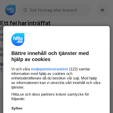
Sök namn, gata, ort, telefon, företag, sökord
Ett fel har inträffat
Om du vill kan du
kontakta hitta.se
och beskriva hur felet
uppstod så att vi lättare och snabbare kan avhjälpa det.
Vänligen försök med följande:
Surfa till
www.hitta.se
Bättre innehåll och tjänster med
Klicka på
Tillbaka-knappen
i webbläsaren och försök igen
hjälp av cookies
Vi beklagar besväret!
Vi och våra
tredjepartsleverantörer
(122) samlar
Till startsidan
information med hjälp av cookies och
enhetsidentifierare då du besöker vår sajt. Med hjälp
av informationen kan vi utveckla vårt innehåll och våra
tjänster.
Hitta.se och dess partners kräver samtycke för
följande:
Syften
Hitta.se - Gratis nummerupplysning.