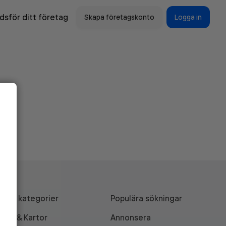
sför ditt företag
Skapa företagskonto
Logga in
Alla kategorier
Populära sökningar
API & Kartor
Annonsera