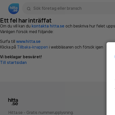
Sök namn, gata, ort, telefon, företag, sökord
Ett fel har inträffat
Om du vill kan du
kontakta hitta.se
och beskriva hur felet upps
Vänligen försök med följande:
Surfa till
www.hitta.se
Klicka på
Tillbaka-knappen
i webbläsaren och försök igen
Vi beklagar besväret!
Till startsidan
Hitta.se - Gratis nummerupplysning.