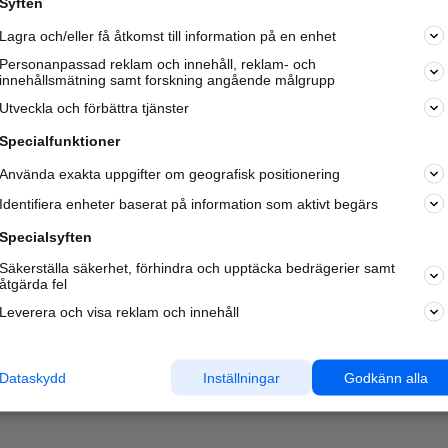
Syften
Kom igång och annonsera mot
Lagra och/eller få åtkomst till information på en enhet
nya kunder och
samarbetspartners nära dig.
Personanpassad reklam och innehåll, reklam- och
innehållsmätning samt forskning angående målgrupp
Läs mer här
Utveckla och förbättra tjänster
Specialfunktioner
Använda exakta uppgifter om geografisk positionering
Identifiera enheter baserat på information som aktivt begärs
Specialsyften
Säkerställa säkerhet, förhindra och upptäcka bedrägerier samt
åtgärda fel
Leverera och visa reklam och innehåll
Dataskydd
Inställningar
Godkänn alla