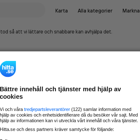
Karta
Alla kategorier
Marknad
tod så att vi lättare och snabbare kan avhjälpa det.
Bättre innehåll och tjänster med hjälp av
cookies
Vi och våra
tredjepartsleverantörer
(122) samlar information med
hjälp av cookies och enhetsidentifierare då du besöker vår sajt. Med
hjälp av informationen kan vi utveckla vårt innehåll och våra tjänster.
Marknadsför företaget på
Hitta.se och dess partners kräver samtycke för följande:
hitta.se