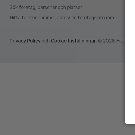
Sök företag, personer och platser.
Hitta telefonnummer, adresser, företagsinfo mm.
Privacy Policy
och
Cookie Inställningar
.
©
2026
Hitta.se