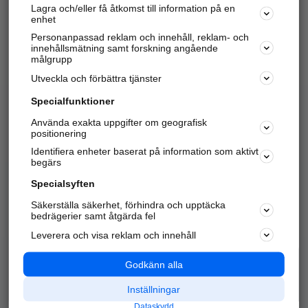
Lagra och/eller få åtkomst till information på en
Sök företag, personer och platser.
enhet
Personanpassad reklam och innehåll, reklam- och
Hitta telefonnummer, adresser, företagsinfo mm.
innehållsmätning samt forskning angående
målgrupp
Utveckla och förbättra tjänster
Marknadsför företaget
på hitta.se
Specialfunktioner
Använda exakta uppgifter om geografisk
Kom igång och annonsera mot
positionering
nya kunder och
Identifiera enheter baserat på information som aktivt
samarbetspartners nära dig.
begärs
Läs mer här
Specialsyften
Säkerställa säkerhet, förhindra och upptäcka
Alla kategorier
Populära sökningar
bedrägerier samt åtgärda fel
Leverera och visa reklam och innehåll
API & Kartor
Annonsera
Logga in
Integritet
Godkänn alla
Om oss
Nödnummer
Inställningar
Dataskydd