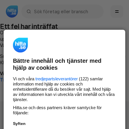
Sök namn, gata, ort, telefon, företag, sökord
Ett fel har inträffat
Om du vill kan du
kontakta hitta.se
och beskriva hur felet
uppstod så att vi lättare och snabbare kan avhjälpa det.
Vänligen försök med följande:
Surfa till
www.hitta.se
Bättre innehåll och tjänster med
Klicka på
Tillbaka-knappen
i webbläsaren och försök igen
hjälp av cookies
Vi beklagar besväret!
Vi och våra
tredjepartsleverantörer
(122) samlar
Till startsidan
information med hjälp av cookies och
enhetsidentifierare då du besöker vår sajt. Med hjälp
av informationen kan vi utveckla vårt innehåll och våra
tjänster.
Hitta.se och dess partners kräver samtycke för
följande:
Syften
Hitta.se - Gratis nummerupplysning.