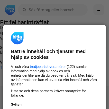
Sök namn, gata, ort, telefon, företag, sökord
Ett fel har inträffat
Om du vill kan du
kontakta hitta.se
och beskriva hur felet
uppstod så att vi lättare och snabbare kan avhjälpa det.
Vänligen försök med följande:
Surfa till
www.hitta.se
Bättre innehåll och tjänster med
Klicka på
Tillbaka-knappen
i webbläsaren och försök igen
hjälp av cookies
Vi beklagar besväret!
Vi och våra
tredjepartsleverantörer
(122) samlar
Till startsidan
information med hjälp av cookies och
enhetsidentifierare då du besöker vår sajt. Med hjälp
av informationen kan vi utveckla vårt innehåll och våra
tjänster.
Hitta.se och dess partners kräver samtycke för
följande:
Syften
Hitta.se - Gratis nummerupplysning.