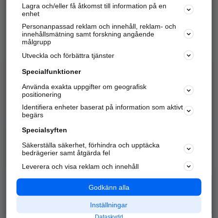
Lagra och/eller få åtkomst till information på en
Sök företag, personer och platser.
enhet
Personanpassad reklam och innehåll, reklam- och
Hitta telefonnummer, adresser, företagsinfo mm.
innehållsmätning samt forskning angående
målgrupp
Utveckla och förbättra tjänster
Marknadsför företaget
på hitta.se
Specialfunktioner
Använda exakta uppgifter om geografisk
Kom igång och annonsera mot
positionering
nya kunder och
Identifiera enheter baserat på information som aktivt
samarbetspartners nära dig.
begärs
Läs mer här
Specialsyften
Säkerställa säkerhet, förhindra och upptäcka
Alla kategorier
Populära sökningar
bedrägerier samt åtgärda fel
Leverera och visa reklam och innehåll
API & Kartor
Annonsera
Logga in
Integritet
Godkänn alla
Om oss
Nödnummer
Inställningar
Dataskydd