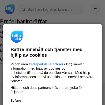
Sök namn, gata, ort, telefon, företag, sökord
Ett fel har inträffat
Om du vill kan du
kontakta hitta.se
och beskriva hur felet
uppstod så att vi lättare och snabbare kan avhjälpa det.
Vänligen försök med följande:
Surfa till
www.hitta.se
Bättre innehåll och tjänster med
Klicka på
Tillbaka-knappen
i webbläsaren och försök igen
hjälp av cookies
Vi beklagar besväret!
Vi och våra
tredjepartsleverantörer
(122) samlar
Till startsidan
information med hjälp av cookies och
enhetsidentifierare då du besöker vår sajt. Med hjälp
av informationen kan vi utveckla vårt innehåll och våra
tjänster.
Hitta.se och dess partners kräver samtycke för
följande:
Syften
Hitta.se - Gratis nummerupplysning.