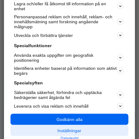
Lagra och/eller få åtkomst till information på en
Sök företag, personer och platser.
enhet
Personanpassad reklam och innehåll, reklam- och
Hitta telefonnummer, adresser, företagsinfo mm.
innehållsmätning samt forskning angående
målgrupp
Utveckla och förbättra tjänster
Marknadsför företaget
på hitta.se
Specialfunktioner
Använda exakta uppgifter om geografisk
Kom igång och annonsera mot
positionering
nya kunder och
Identifiera enheter baserat på information som aktivt
samarbetspartners nära dig.
begärs
Läs mer här
Specialsyften
Säkerställa säkerhet, förhindra och upptäcka
Alla kategorier
Populära sökningar
bedrägerier samt åtgärda fel
Leverera och visa reklam och innehåll
API & Kartor
Annonsera
Logga in
Integritet
Godkänn alla
Om oss
Nödnummer
Inställningar
Dataskydd