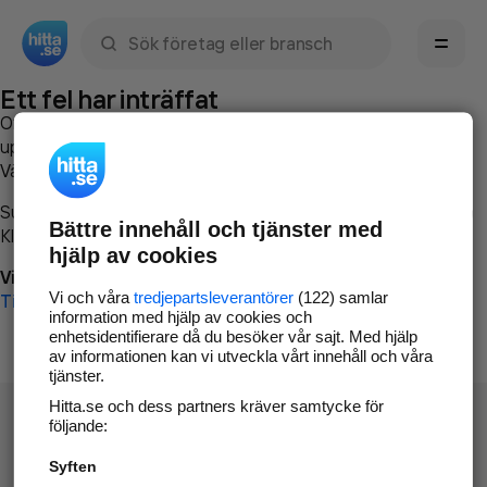
Sök namn, gata, ort, telefon, företag, sökord
Ett fel har inträffat
Om du vill kan du
kontakta hitta.se
och beskriva hur felet
uppstod så att vi lättare och snabbare kan avhjälpa det.
Vänligen försök med följande:
Surfa till
www.hitta.se
Bättre innehåll och tjänster med
Klicka på
Tillbaka-knappen
i webbläsaren och försök igen
hjälp av cookies
Vi beklagar besväret!
Vi och våra
tredjepartsleverantörer
(122) samlar
Till startsidan
information med hjälp av cookies och
enhetsidentifierare då du besöker vår sajt. Med hjälp
av informationen kan vi utveckla vårt innehåll och våra
tjänster.
Hitta.se och dess partners kräver samtycke för
följande:
Syften
Hitta.se - Gratis nummerupplysning.