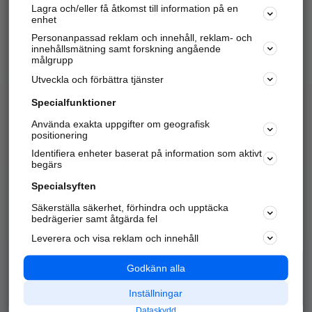
Lagra och/eller få åtkomst till information på en
Sök företag, personer och platser.
enhet
Personanpassad reklam och innehåll, reklam- och
Hitta telefonnummer, adresser, företagsinfo mm.
innehållsmätning samt forskning angående
målgrupp
Utveckla och förbättra tjänster
Marknadsför företaget
på hitta.se
Specialfunktioner
Använda exakta uppgifter om geografisk
Kom igång och annonsera mot
positionering
nya kunder och
Identifiera enheter baserat på information som aktivt
samarbetspartners nära dig.
begärs
Läs mer här
Specialsyften
Säkerställa säkerhet, förhindra och upptäcka
Alla kategorier
Populära sökningar
bedrägerier samt åtgärda fel
Leverera och visa reklam och innehåll
API & Kartor
Annonsera
Logga in
Integritet
Godkänn alla
Om oss
Nödnummer
Inställningar
Dataskydd