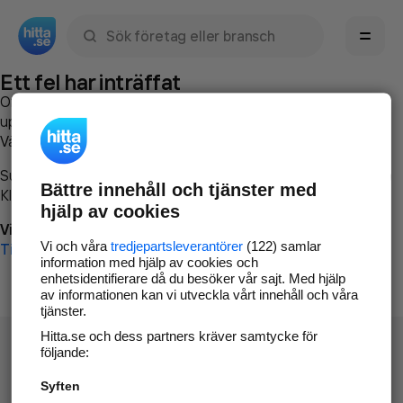
Sök namn, gata, ort, telefon, företag, sökord
Ett fel har inträffat
Om du vill kan du
kontakta hitta.se
och beskriva hur felet
uppstod så att vi lättare och snabbare kan avhjälpa det.
Vänligen försök med följande:
Surfa till
www.hitta.se
Bättre innehåll och tjänster med
Klicka på
Tillbaka-knappen
i webbläsaren och försök igen
hjälp av cookies
Vi beklagar besväret!
Vi och våra
tredjepartsleverantörer
(122) samlar
Till startsidan
information med hjälp av cookies och
enhetsidentifierare då du besöker vår sajt. Med hjälp
av informationen kan vi utveckla vårt innehåll och våra
tjänster.
Hitta.se och dess partners kräver samtycke för
följande:
Syften
Hitta.se - Gratis nummerupplysning.