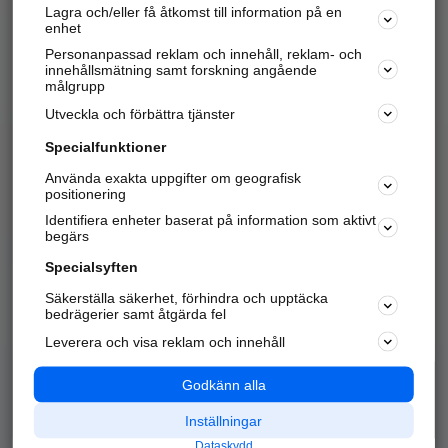
Lagra och/eller få åtkomst till information på en
Sök företag, personer och platser.
enhet
Personanpassad reklam och innehåll, reklam- och
Hitta telefonnummer, adresser, företagsinfo mm.
innehållsmätning samt forskning angående
målgrupp
Utveckla och förbättra tjänster
Marknadsför företaget
på hitta.se
Specialfunktioner
Använda exakta uppgifter om geografisk
Kom igång och annonsera mot
positionering
nya kunder och
Identifiera enheter baserat på information som aktivt
samarbetspartners nära dig.
begärs
Läs mer här
Specialsyften
Säkerställa säkerhet, förhindra och upptäcka
Alla kategorier
Populära sökningar
bedrägerier samt åtgärda fel
Leverera och visa reklam och innehåll
API & Kartor
Annonsera
Logga in
Integritet
Godkänn alla
Om oss
Nödnummer
Inställningar
Dataskydd