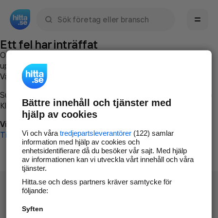
Sök namn, gata, ort, telefon, företag, sökord
Ett fel har inträffat
Om du vill kan du
kontakta hitta.se
och beskriva hur felet
uppstod så att vi lättare och snabbare kan avhjälpa det.
Vänligen försök med följande:
Surfa till
www.hitta.se
Bättre innehåll och tjänster med
Klicka på
Tillbaka-knappen
i webbläsaren och försök igen
hjälp av cookies
Vi beklagar besväret!
Vi och våra
tredjepartsleverantörer
(122) samlar
Till startsidan
information med hjälp av cookies och
enhetsidentifierare då du besöker vår sajt. Med hjälp
av informationen kan vi utveckla vårt innehåll och våra
tjänster.
Hitta.se och dess partners kräver samtycke för
följande:
Syften
Hitta.se - Gratis nummerupplysning.