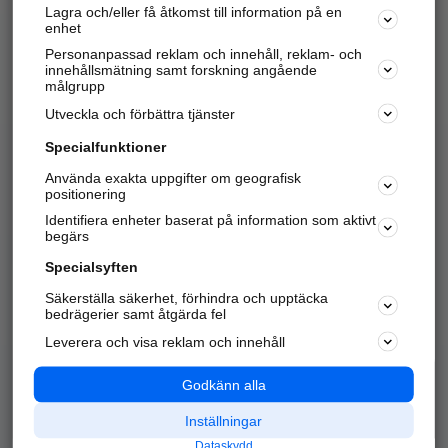
Lagra och/eller få åtkomst till information på en
Sök företag, personer och platser.
enhet
Personanpassad reklam och innehåll, reklam- och
Hitta telefonnummer, adresser, företagsinfo mm.
innehållsmätning samt forskning angående
målgrupp
Utveckla och förbättra tjänster
Marknadsför företaget
på hitta.se
Specialfunktioner
Använda exakta uppgifter om geografisk
Kom igång och annonsera mot
positionering
nya kunder och
Identifiera enheter baserat på information som aktivt
samarbetspartners nära dig.
begärs
Läs mer här
Specialsyften
Säkerställa säkerhet, förhindra och upptäcka
Alla kategorier
Populära sökningar
bedrägerier samt åtgärda fel
Leverera och visa reklam och innehåll
API & Kartor
Annonsera
Logga in
Integritet
Godkänn alla
Om oss
Nödnummer
Inställningar
Dataskydd