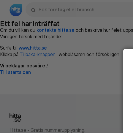
Sök namn, gata, ort, telefon, företag, sökord
Ett fel har inträffat
Om du vill kan du
kontakta hitta.se
och beskriva hur felet upps
Vänligen försök med följande:
Surfa till
www.hitta.se
Klicka på
Tillbaka-knappen
i webbläsaren och försök igen
Vi beklagar besväret!
Till startsidan
Hitta.se - Gratis nummerupplysning.