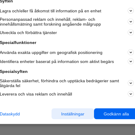
Syften
Kom igång och annonsera mot
Lagra och/eller få åtkomst till information på en enhet
nya kunder och
samarbetspartners nära dig.
Personanpassad reklam och innehåll, reklam- och
innehållsmätning samt forskning angående målgrupp
Läs mer här
Utveckla och förbättra tjänster
Specialfunktioner
Använda exakta uppgifter om geografisk positionering
Identifiera enheter baserat på information som aktivt begärs
Specialsyften
Säkerställa säkerhet, förhindra och upptäcka bedrägerier samt
åtgärda fel
Leverera och visa reklam och innehåll
Dataskydd
Inställningar
Godkänn alla