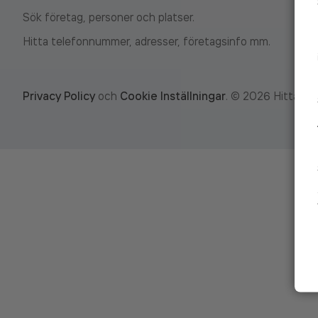
Sök företag, personer och platser.
Hitta telefonnummer, adresser, företagsinfo mm.
Privacy Policy
och
Cookie Inställningar
.
©
2026
Hitta.se