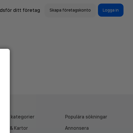
sför ditt företag
Skapa företagskonto
Logga in
Alla kategorier
Populära sökningar
API & Kartor
Annonsera