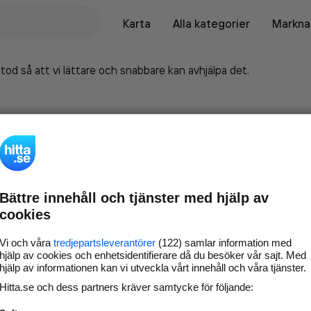
Karta
Alla kategorier
Marknad
tod så att vi lättare och snabbare kan avhjälpa det.
Bättre innehåll och tjänster med hjälp av
cookies
Vi och våra
tredjepartsleverantörer
(122) samlar information med
hjälp av cookies och enhetsidentifierare då du besöker vår sajt. Med
hjälp av informationen kan vi utveckla vårt innehåll och våra tjänster.
Marknadsför företaget på
Hitta.se och dess partners kräver samtycke för följande:
hitta.se