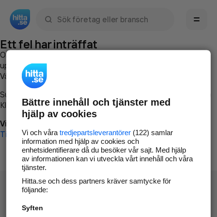
Sök namn, gata, ort, telefon, företag, sökord
Ett fel har inträffat
Om du vill kan du
kontakta hitta.se
och beskriva hur felet
uppstod så att vi lättare och snabbare kan avhjälpa det.
Vänligen försök med följande:
Surfa till
www.hitta.se
Bättre innehåll och tjänster med
Klicka på
Tillbaka-knappen
i webbläsaren och försök igen
hjälp av cookies
Vi beklagar besväret!
Vi och våra
tredjepartsleverantörer
(122) samlar
Till startsidan
information med hjälp av cookies och
enhetsidentifierare då du besöker vår sajt. Med hjälp
av informationen kan vi utveckla vårt innehåll och våra
tjänster.
Hitta.se och dess partners kräver samtycke för
följande:
Syften
Hitta.se - Gratis nummerupplysning.