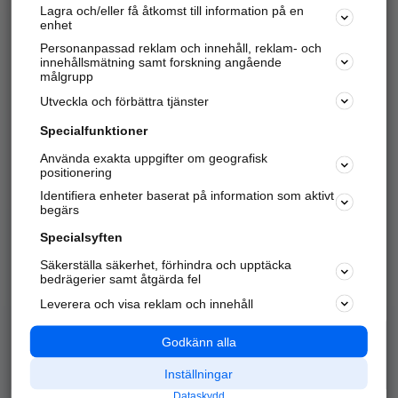
Lagra och/eller få åtkomst till information på en
Sök företag, personer och platser.
enhet
Personanpassad reklam och innehåll, reklam- och
Hitta telefonnummer, adresser, företagsinfo mm.
innehållsmätning samt forskning angående
målgrupp
Utveckla och förbättra tjänster
Marknadsför företaget
på hitta.se
Specialfunktioner
Använda exakta uppgifter om geografisk
Kom igång och annonsera mot
positionering
nya kunder och
Identifiera enheter baserat på information som aktivt
samarbetspartners nära dig.
begärs
Läs mer här
Specialsyften
Säkerställa säkerhet, förhindra och upptäcka
Alla kategorier
Populära sökningar
bedrägerier samt åtgärda fel
Leverera och visa reklam och innehåll
API & Kartor
Annonsera
Logga in
Integritet
Godkänn alla
Om oss
Nödnummer
Inställningar
Dataskydd