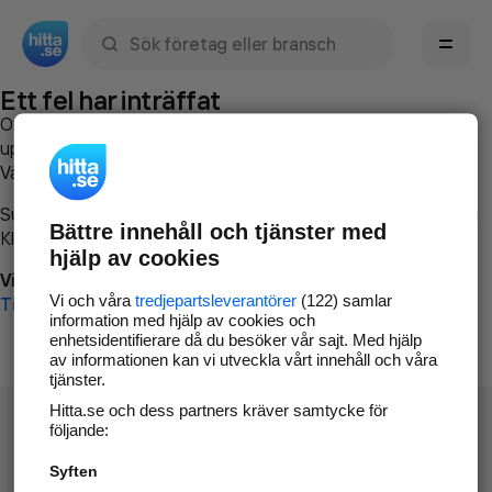
Sök namn, gata, ort, telefon, företag, sökord
Ett fel har inträffat
Om du vill kan du
kontakta hitta.se
och beskriva hur felet
uppstod så att vi lättare och snabbare kan avhjälpa det.
Vänligen försök med följande:
Surfa till
www.hitta.se
Bättre innehåll och tjänster med
Klicka på
Tillbaka-knappen
i webbläsaren och försök igen
hjälp av cookies
Vi beklagar besväret!
Vi och våra
tredjepartsleverantörer
(122) samlar
Till startsidan
information med hjälp av cookies och
enhetsidentifierare då du besöker vår sajt. Med hjälp
av informationen kan vi utveckla vårt innehåll och våra
tjänster.
Hitta.se och dess partners kräver samtycke för
följande:
Syften
Hitta.se - Gratis nummerupplysning.