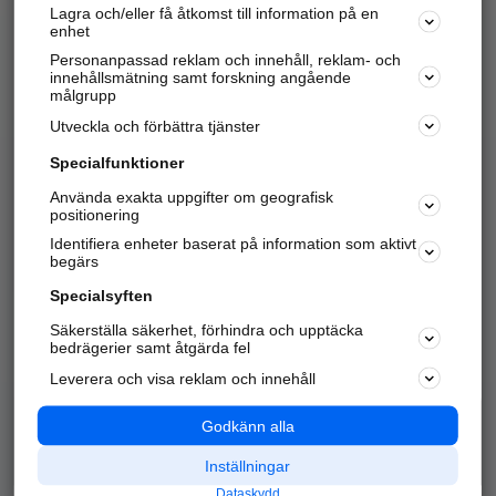
Lagra och/eller få åtkomst till information på en
Sök företag, personer och platser.
enhet
Personanpassad reklam och innehåll, reklam- och
Hitta telefonnummer, adresser, företagsinfo mm.
innehållsmätning samt forskning angående
målgrupp
Utveckla och förbättra tjänster
Marknadsför företaget
på hitta.se
Specialfunktioner
Använda exakta uppgifter om geografisk
Kom igång och annonsera mot
positionering
nya kunder och
Identifiera enheter baserat på information som aktivt
samarbetspartners nära dig.
begärs
Läs mer här
Specialsyften
Säkerställa säkerhet, förhindra och upptäcka
Alla kategorier
Populära sökningar
bedrägerier samt åtgärda fel
Leverera och visa reklam och innehåll
API & Kartor
Annonsera
Logga in
Integritet
Godkänn alla
Om oss
Nödnummer
Inställningar
Dataskydd