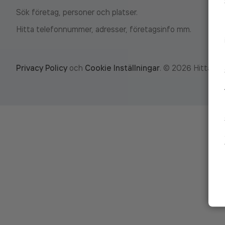
Sök företag, personer och platser.
Hitta telefonnummer, adresser, företagsinfo mm.
Privacy Policy
och
Cookie Inställningar
.
©
2026
Hitta.se