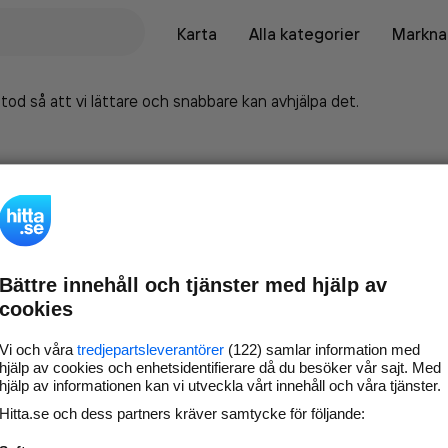
Karta
Alla kategorier
Marknad
tod så att vi lättare och snabbare kan avhjälpa det.
Bättre innehåll och tjänster med hjälp av
cookies
Vi och våra
tredjepartsleverantörer
(122) samlar information med
hjälp av cookies och enhetsidentifierare då du besöker vår sajt. Med
hjälp av informationen kan vi utveckla vårt innehåll och våra tjänster.
Marknadsför företaget på
Hitta.se och dess partners kräver samtycke för följande:
hitta.se