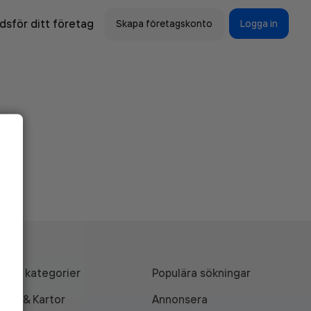
sför ditt företag
Skapa företagskonto
Logga in
Alla kategorier
Populära sökningar
API & Kartor
Annonsera