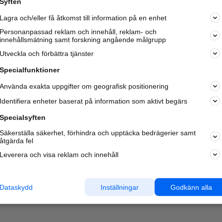
Syften
Kom igång och annonsera mot
Lagra och/eller få åtkomst till information på en enhet
nya kunder och
samarbetspartners nära dig.
Personanpassad reklam och innehåll, reklam- och
innehållsmätning samt forskning angående målgrupp
Läs mer här
Utveckla och förbättra tjänster
Specialfunktioner
Använda exakta uppgifter om geografisk positionering
Identifiera enheter baserat på information som aktivt begärs
Specialsyften
Säkerställa säkerhet, förhindra och upptäcka bedrägerier samt
åtgärda fel
Leverera och visa reklam och innehåll
Dataskydd
Inställningar
Godkänn alla