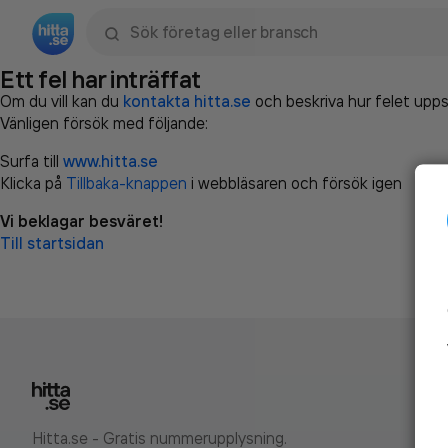
Sök namn, gata, ort, telefon, företag, sökord
Ett fel har inträffat
Om du vill kan du
kontakta hitta.se
och beskriva hur felet upps
Vänligen försök med följande:
Surfa till
www.hitta.se
Klicka på
Tillbaka-knappen
i webbläsaren och försök igen
Vi beklagar besväret!
Till startsidan
Hitta.se - Gratis nummerupplysning.