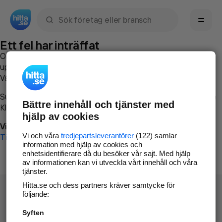
Sök namn, gata, ort, telefon, företag, sökord
Ett fel har inträffat
Om du vill kan du
kontakta hitta.se
och beskriva hur felet
uppstod så att vi lättare och snabbare kan avhjälpa det.
Vänligen försök med följande:
Surfa till
www.hitta.se
Bättre innehåll och tjänster med
Klicka på
Tillbaka-knappen
i webbläsaren och försök igen
hjälp av cookies
Vi beklagar besväret!
Vi och våra
tredjepartsleverantörer
(122) samlar
Till startsidan
information med hjälp av cookies och
enhetsidentifierare då du besöker vår sajt. Med hjälp
av informationen kan vi utveckla vårt innehåll och våra
tjänster.
Hitta.se och dess partners kräver samtycke för
följande:
Syften
Hitta.se - Gratis nummerupplysning.