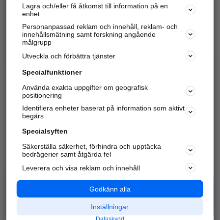
Lagra och/eller få åtkomst till information på en
Sök företag, personer och platser.
enhet
Personanpassad reklam och innehåll, reklam- och
Hitta telefonnummer, adresser, företagsinfo mm.
innehållsmätning samt forskning angående
målgrupp
Utveckla och förbättra tjänster
Marknadsför företaget
på hitta.se
Specialfunktioner
Använda exakta uppgifter om geografisk
Kom igång och annonsera mot
positionering
nya kunder och
Identifiera enheter baserat på information som aktivt
samarbetspartners nära dig.
begärs
Läs mer här
Specialsyften
Säkerställa säkerhet, förhindra och upptäcka
Alla kategorier
Populära sökningar
bedrägerier samt åtgärda fel
Leverera och visa reklam och innehåll
API & Kartor
Annonsera
Logga in
Integritet
Godkänn alla
Om oss
Nödnummer
Inställningar
Dataskydd