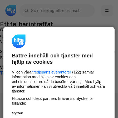
Sök namn, gata, ort, telefon, företag, sökord
Ett fel har inträffat
Om du vill kan du
kontakta hitta.se
och beskriva hur felet
uppstod så att vi lättare och snabbare kan avhjälpa det.
Vänligen försök med följande:
Surfa till
www.hitta.se
Bättre innehåll och tjänster med
Klicka på
Tillbaka-knappen
i webbläsaren och försök igen
hjälp av cookies
Vi beklagar besväret!
Vi och våra
tredjepartsleverantörer
(122) samlar
Till startsidan
information med hjälp av cookies och
enhetsidentifierare då du besöker vår sajt. Med hjälp
av informationen kan vi utveckla vårt innehåll och våra
tjänster.
Hitta.se och dess partners kräver samtycke för
följande:
Syften
Hitta.se - Gratis nummerupplysning.