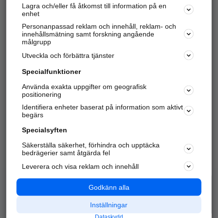
Lagra och/eller få åtkomst till information på en
Sök företag, personer och platser.
enhet
Personanpassad reklam och innehåll, reklam- och
Hitta telefonnummer, adresser, företagsinfo mm.
innehållsmätning samt forskning angående
målgrupp
Utveckla och förbättra tjänster
Marknadsför företaget
på hitta.se
Specialfunktioner
Använda exakta uppgifter om geografisk
Kom igång och annonsera mot
positionering
nya kunder och
Identifiera enheter baserat på information som aktivt
samarbetspartners nära dig.
begärs
Läs mer här
Specialsyften
Säkerställa säkerhet, förhindra och upptäcka
Alla kategorier
Populära sökningar
bedrägerier samt åtgärda fel
Leverera och visa reklam och innehåll
API & Kartor
Annonsera
Logga in
Integritet
Godkänn alla
Om oss
Nödnummer
Inställningar
Dataskydd