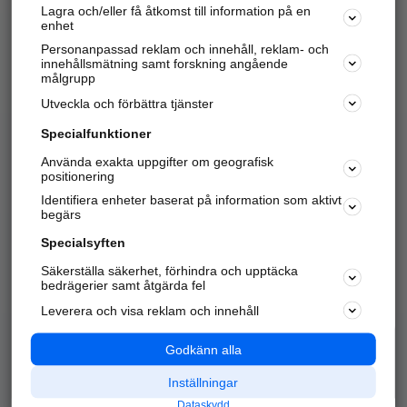
Lagra och/eller få åtkomst till information på en
Sök företag, personer och platser.
enhet
Personanpassad reklam och innehåll, reklam- och
Hitta telefonnummer, adresser, företagsinfo mm.
innehållsmätning samt forskning angående
målgrupp
Utveckla och förbättra tjänster
Marknadsför företaget
på hitta.se
Specialfunktioner
Använda exakta uppgifter om geografisk
Kom igång och annonsera mot
positionering
nya kunder och
Identifiera enheter baserat på information som aktivt
samarbetspartners nära dig.
begärs
Läs mer här
Specialsyften
Säkerställa säkerhet, förhindra och upptäcka
Alla kategorier
Populära sökningar
bedrägerier samt åtgärda fel
Leverera och visa reklam och innehåll
API & Kartor
Annonsera
Logga in
Integritet
Godkänn alla
Om oss
Nödnummer
Inställningar
Dataskydd