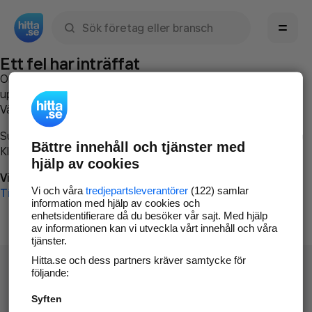
Sök namn, gata, ort, telefon, företag, sökord
Ett fel har inträffat
Om du vill kan du
kontakta hitta.se
och beskriva hur felet
uppstod så att vi lättare och snabbare kan avhjälpa det.
Vänligen försök med följande:
Surfa till
www.hitta.se
Bättre innehåll och tjänster med
Klicka på
Tillbaka-knappen
i webbläsaren och försök igen
hjälp av cookies
Vi beklagar besväret!
Vi och våra
tredjepartsleverantörer
(122) samlar
Till startsidan
information med hjälp av cookies och
enhetsidentifierare då du besöker vår sajt. Med hjälp
av informationen kan vi utveckla vårt innehåll och våra
tjänster.
Hitta.se och dess partners kräver samtycke för
följande:
Syften
Hitta.se - Gratis nummerupplysning.