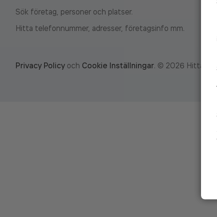
Sök företag, personer och platser.
Hitta telefonnummer, adresser, företagsinfo mm.
Privacy Policy
och
Cookie Inställningar
.
©
2026
Hitta.se