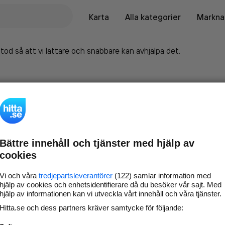
Karta
Alla kategorier
Marknad
tod så att vi lättare och snabbare kan avhjälpa det.
Bättre innehåll och tjänster med hjälp av
cookies
Vi och våra
tredjepartsleverantörer
(122) samlar information med
hjälp av cookies och enhetsidentifierare då du besöker vår sajt. Med
hjälp av informationen kan vi utveckla vårt innehåll och våra tjänster.
Marknadsför företaget på
Hitta.se och dess partners kräver samtycke för följande:
hitta.se