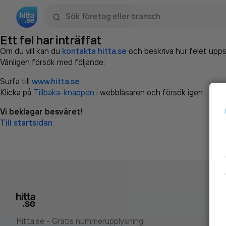
Sök namn, gata, ort, telefon, företag, sökord
Ett fel har inträffat
Om du vill kan du
kontakta hitta.se
och beskriva hur felet upps
Vänligen försök med följande:
Surfa till
www.hitta.se
Klicka på
Tillbaka-knappen
i webbläsaren och försök igen
Vi beklagar besväret!
Till startsidan
Hitta.se - Gratis nummerupplysning.