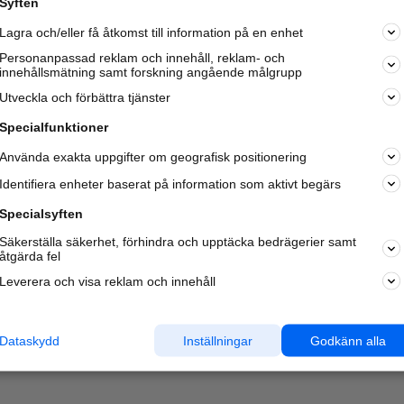
Syften
Kom igång och annonsera mot
Lagra och/eller få åtkomst till information på en enhet
nya kunder och
samarbetspartners nära dig.
Personanpassad reklam och innehåll, reklam- och
innehållsmätning samt forskning angående målgrupp
Läs mer här
Utveckla och förbättra tjänster
Specialfunktioner
Använda exakta uppgifter om geografisk positionering
Identifiera enheter baserat på information som aktivt begärs
Specialsyften
Säkerställa säkerhet, förhindra och upptäcka bedrägerier samt
åtgärda fel
Leverera och visa reklam och innehåll
Dataskydd
Inställningar
Godkänn alla