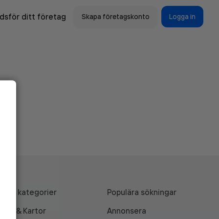
sför ditt företag
Skapa företagskonto
Logga in
Alla kategorier
Populära sökningar
API & Kartor
Annonsera