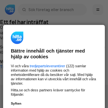
Sök namn, gata, ort, telefon, företag, sökord
Ett fel har inträffat
Om du vill kan du
kontakta hitta.se
och beskriva hur felet
uppstod så att vi lättare och snabbare kan avhjälpa det.
Vänligen försök med följande:
Surfa till
www.hitta.se
Bättre innehåll och tjänster med
Klicka på
Tillbaka-knappen
i webbläsaren och försök igen
hjälp av cookies
Vi beklagar besväret!
Vi och våra
tredjepartsleverantörer
(122) samlar
Till startsidan
information med hjälp av cookies och
enhetsidentifierare då du besöker vår sajt. Med hjälp
av informationen kan vi utveckla vårt innehåll och våra
tjänster.
Hitta.se och dess partners kräver samtycke för
följande:
Syften
Hitta.se - Gratis nummerupplysning.