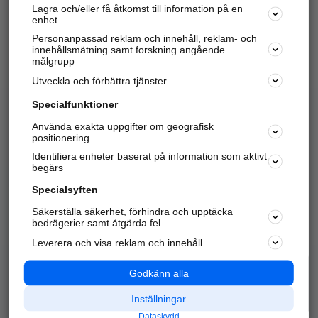
Lagra och/eller få åtkomst till information på en
Sök företag, personer och platser.
enhet
Personanpassad reklam och innehåll, reklam- och
Hitta telefonnummer, adresser, företagsinfo mm.
innehållsmätning samt forskning angående
målgrupp
Utveckla och förbättra tjänster
Marknadsför företaget
på hitta.se
Specialfunktioner
Använda exakta uppgifter om geografisk
Kom igång och annonsera mot
positionering
nya kunder och
Identifiera enheter baserat på information som aktivt
samarbetspartners nära dig.
begärs
Läs mer här
Specialsyften
Säkerställa säkerhet, förhindra och upptäcka
Alla kategorier
Populära sökningar
bedrägerier samt åtgärda fel
Leverera och visa reklam och innehåll
API & Kartor
Annonsera
Logga in
Integritet
Godkänn alla
Om oss
Nödnummer
Inställningar
Dataskydd