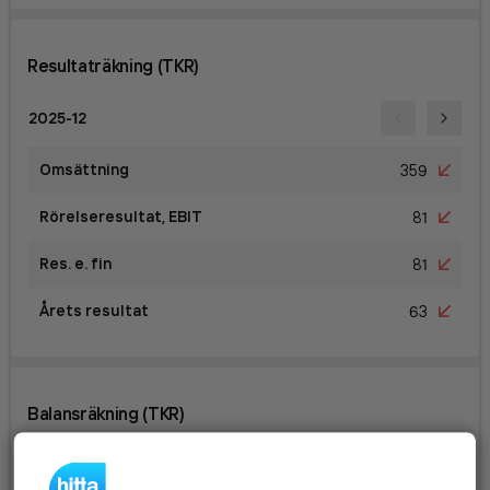
Resultaträkning (TKR)
2025-12
Omsättning
359
Rörelseresultat, EBIT
81
Res. e. fin
81
Årets resultat
63
Balansräkning (TKR)
2025-12