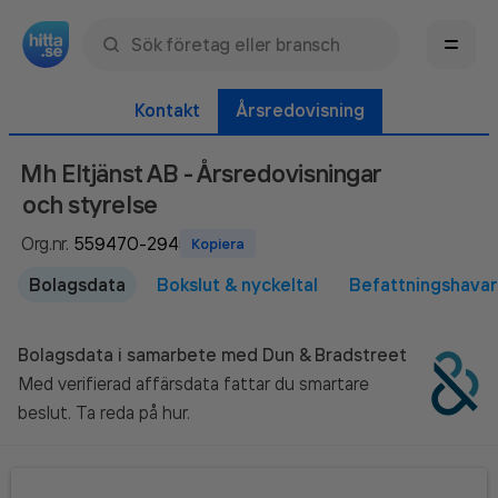
Sök namn, gata, ort, telefon, företag, sökord
Kontakt
Årsredovisning
Mh Eltjänst AB
- Årsredovisningar
och styrelse
Org.nr.
Kopiera
Bolagsdata
Bokslut & nyckeltal
Befattningshava
Bolagsdata i samarbete med Dun & Bradstreet
Med verifierad affärsdata fattar du smartare
beslut. Ta reda på hur.