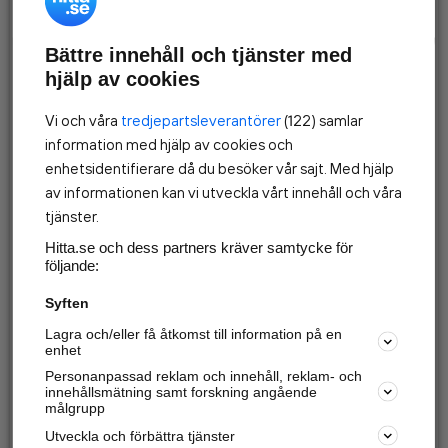
TILLGÅNGAR
Anläggningstillgångar
Bättre innehåll och tjänster med
hjälp av cookies
Omsättningstillgångar
247
Vi och våra
tredjepartsleverantörer
(122) samlar
Tillgångar
247
information med hjälp av cookies och
enhetsidentifierare då du besöker vår sajt. Med hjälp
SKULDER, EGET KAPITAL OCH AVSÄTTNINGAR
av informationen kan vi utveckla vårt innehåll och våra
tjänster.
Eget kapital
119
Hitta.se och dess partners kräver samtycke för
Obeskattade reserver
följande:
Syften
Avsättningar
Lagra och/eller få åtkomst till information på en
Långfristiga skulder
enhet
Personanpassad reklam och innehåll, reklam- och
Kortfristiga skulder
innehållsmätning samt forskning angående
128
målgrupp
Skulder och eget kapital
Utveckla och förbättra tjänster
247