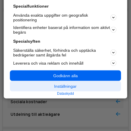
Specialfunktioner
Använda exakta uppgifter om geografisk
positionering
Löner och utdelningar (TKR)
Identifiera enheter baserat på information som aktivt
begärs
2025-12
Specialsyften
Säkerställa säkerhet, förhindra och upptäcka
Löner till styrelse & VD
bedrägerier samt åtgärda fel
Leverera och visa reklam och innehåll
Varav tantiem till styrelse & VD
Godkänn alla
Löner till övriga anställda
Inställningar
Varav resultatlön till övriga anställda
Dataskydd
Sociala kostnader
Utdelning till aktieägare