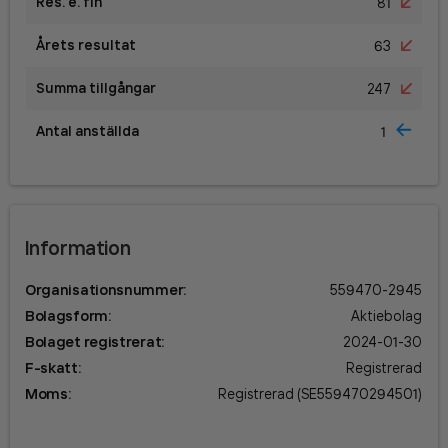
Res. e. fin
81
Årets resultat
63
Summa tillgångar
247
Antal anställda
1
Information
Organisationsnummer
:
559470-2945
Bolagsform
:
Aktiebolag
Bolaget registrerat
:
2024-01-30
F-skatt
:
Registrerad
Moms
:
Registrerad (SE559470294501)