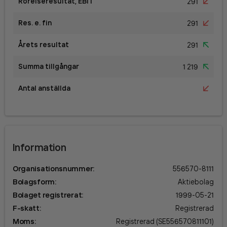
Rörelseresultat, EBIT
291
Res. e. fin
291
Årets resultat
291
Summa tillgångar
1 219
Antal anställda
Information
Organisationsnummer
:
556570-8111
Bolagsform
:
Aktiebolag
Bolaget registrerat
:
1999-05-21
F-skatt
:
Registrerad
Moms
:
Registrerad (SE556570811101)