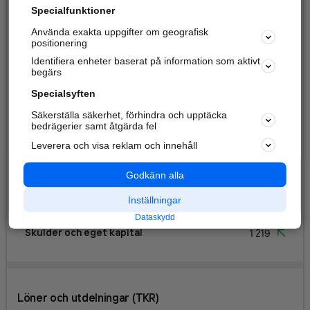
Specialfunktioner
Tillgångar
1 219
Använda exakta uppgifter om geografisk
positionering
SKULDER, EGET KAPITAL OCH AVSÄTTNINGAR
Identifiera enheter baserat på information som aktivt
begärs
Eget kapital
1 070
Specialsyften
Obeskattade reserver
Säkerställa säkerhet, förhindra och upptäcka
bedrägerier samt åtgärda fel
Avsättningar
Leverera och visa reklam och innehåll
Långfristiga skulder
Godkänn alla
Inställningar
Kortfristiga skulder
149
Dataskydd
Skulder och eget kapital
1 219
Löner och utdelningar (TKR)