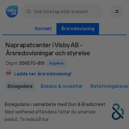
Sök namn, gata, ort, telefon, företag, sökord
Kontakt
Årsredovisning
Naprapatcenter i Visby AB
-
Årsredovisningar och styrelse
Org.nr.
Kopiera
Ladda ner årsredovisning!
Bolagsdata
Bokslut & nyckeltal
Befattningshava
Bolagsdata i samarbete med Dun & Bradstreet
Med verifierad affärsdata fattar du smartare
beslut. Ta reda på hur.