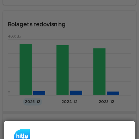
Bolagets redovisning
4 000 tkr
0
2025-12
2024-12
2023-12
Resultaträkning (TKR)