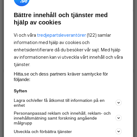
2025-12
Bättre innehåll och tjänster med
Omsättning
3 669
hjälp av cookies
Rörelseresultat, EBIT
291
Vi och våra
tredjepartsleverantörer
(122) samlar
information med hjälp av cookies och
Res. e. fin
291
enhetsidentifierare då du besöker vår sajt. Med hjälp
Årets resultat
av informationen kan vi utveckla vårt innehåll och våra
291
tjänster.
Hitta.se och dess partners kräver samtycke för
följande:
Balansräkning (TKR)
Syften
2025-12
Lagra och/eller få åtkomst till information på en
enhet
TILLGÅNGAR
Personanpassad reklam och innehåll, reklam- och
innehållsmätning samt forskning angående
Anläggningstillgångar
514
målgrupp
Utveckla och förbättra tjänster
Omsättningstillgångar
704