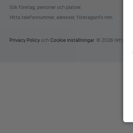
Sök företag, personer och platser.
Hitta telefonnummer, adresser, företagsinfo mm.
Privacy Policy
och
Cookie Inställningar
.
©
2026
Hitta.se