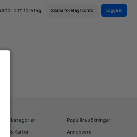
sför ditt företag
Skapa företagskonto
Logga in
Alla kategorier
Populära sökningar
API & Kartor
Annonsera