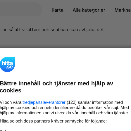
Karta
Alla kategorier
Marknad
tod så att vi lättare och snabbare kan avhjälpa det.
Bättre innehåll och tjänster med hjälp av
cookies
Vi och våra
tredjepartsleverantörer
(122) samlar information med
hjälp av cookies och enhetsidentifierare då du besöker vår sajt. Med
hjälp av informationen kan vi utveckla vårt innehåll och våra tjänster.
Marknadsför företaget på
Hitta.se och dess partners kräver samtycke för följande:
hitta.se