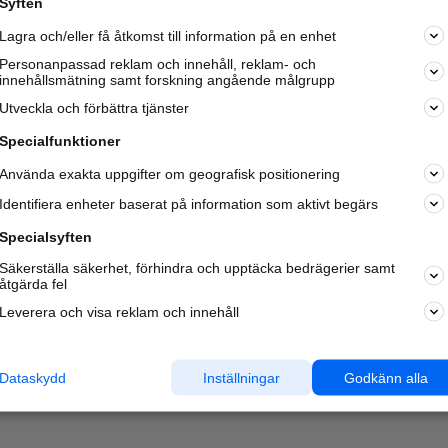
Syften
Kom igång och annonsera mot
Lagra och/eller få åtkomst till information på en enhet
nya kunder och
samarbetspartners nära dig.
Personanpassad reklam och innehåll, reklam- och
innehållsmätning samt forskning angående målgrupp
Läs mer här
Utveckla och förbättra tjänster
Specialfunktioner
Använda exakta uppgifter om geografisk positionering
Identifiera enheter baserat på information som aktivt begärs
Specialsyften
Säkerställa säkerhet, förhindra och upptäcka bedrägerier samt
åtgärda fel
Leverera och visa reklam och innehåll
Dataskydd
Inställningar
Godkänn alla