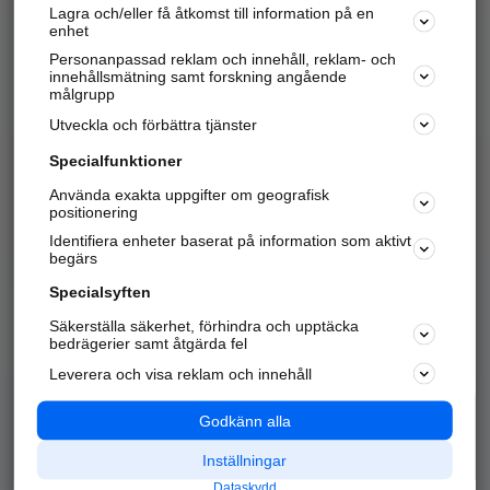
Lagra och/eller få åtkomst till information på en
Sök företag, personer och platser.
enhet
Personanpassad reklam och innehåll, reklam- och
Hitta telefonnummer, adresser, företagsinfo mm.
innehållsmätning samt forskning angående
målgrupp
Utveckla och förbättra tjänster
Marknadsför företaget
på hitta.se
Specialfunktioner
Använda exakta uppgifter om geografisk
Kom igång och annonsera mot
positionering
nya kunder och
Identifiera enheter baserat på information som aktivt
samarbetspartners nära dig.
begärs
Läs mer här
Specialsyften
Säkerställa säkerhet, förhindra och upptäcka
Alla kategorier
Populära sökningar
bedrägerier samt åtgärda fel
Leverera och visa reklam och innehåll
API & Kartor
Annonsera
Logga in
Integritet
Godkänn alla
Om oss
Nödnummer
Inställningar
Dataskydd