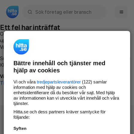
Sök namn, gata, ort, telefon, företag, sökord
Ett fel har inträffat
Om du vill kan du
kontakta hitta.se
och beskriva hur felet
uppstod så att vi lättare och snabbare kan avhjälpa det.
Vänligen försök med följande:
Surfa till
www.hitta.se
Bättre innehåll och tjänster med
Klicka på
Tillbaka-knappen
i webbläsaren och försök igen
hjälp av cookies
Vi beklagar besväret!
Vi och våra
tredjepartsleverantörer
(122) samlar
Till startsidan
information med hjälp av cookies och
enhetsidentifierare då du besöker vår sajt. Med hjälp
av informationen kan vi utveckla vårt innehåll och våra
tjänster.
Hitta.se och dess partners kräver samtycke för
följande:
Syften
Hitta.se - Gratis nummerupplysning.