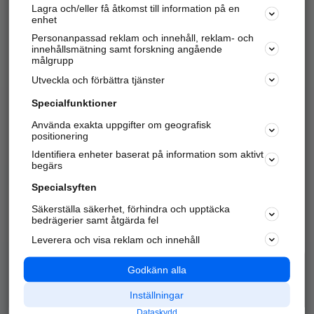
Lagra och/eller få åtkomst till information på en
Sök företag, personer och platser.
enhet
Personanpassad reklam och innehåll, reklam- och
Hitta telefonnummer, adresser, företagsinfo mm.
innehållsmätning samt forskning angående
målgrupp
Utveckla och förbättra tjänster
Marknadsför företaget
på hitta.se
Specialfunktioner
Använda exakta uppgifter om geografisk
Kom igång och annonsera mot
positionering
nya kunder och
Identifiera enheter baserat på information som aktivt
samarbetspartners nära dig.
begärs
Läs mer här
Specialsyften
Säkerställa säkerhet, förhindra och upptäcka
Alla kategorier
Populära sökningar
bedrägerier samt åtgärda fel
Leverera och visa reklam och innehåll
API & Kartor
Annonsera
Logga in
Integritet
Godkänn alla
Om oss
Nödnummer
Inställningar
Dataskydd