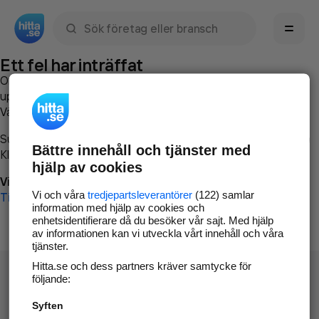
Sök namn, gata, ort, telefon, företag, sökord
Ett fel har inträffat
Om du vill kan du
kontakta hitta.se
och beskriva hur felet
uppstod så att vi lättare och snabbare kan avhjälpa det.
Vänligen försök med följande:
Surfa till
www.hitta.se
Bättre innehåll och tjänster med
Klicka på
Tillbaka-knappen
i webbläsaren och försök igen
hjälp av cookies
Vi beklagar besväret!
Vi och våra
tredjepartsleverantörer
(122) samlar
Till startsidan
information med hjälp av cookies och
enhetsidentifierare då du besöker vår sajt. Med hjälp
av informationen kan vi utveckla vårt innehåll och våra
tjänster.
Hitta.se och dess partners kräver samtycke för
följande:
Syften
Hitta.se - Gratis nummerupplysning.