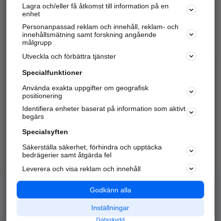
Lagra och/eller få åtkomst till information på en
Sök företag, personer och platser.
enhet
Personanpassad reklam och innehåll, reklam- och
Hitta telefonnummer, adresser, företagsinfo mm.
innehållsmätning samt forskning angående
målgrupp
Utveckla och förbättra tjänster
Marknadsför företaget
på hitta.se
Specialfunktioner
Använda exakta uppgifter om geografisk
Kom igång och annonsera mot
positionering
nya kunder och
Identifiera enheter baserat på information som aktivt
samarbetspartners nära dig.
begärs
Läs mer här
Specialsyften
Säkerställa säkerhet, förhindra och upptäcka
Alla kategorier
Populära sökningar
bedrägerier samt åtgärda fel
Leverera och visa reklam och innehåll
API & Kartor
Annonsera
Logga in
Integritet
Godkänn alla
Om oss
Nödnummer
Inställningar
Dataskydd