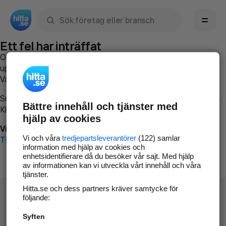
Sök namn, gata, ort, telefon, företag, sökord
Ett fel har inträffat
Om du vill kan du
kontakta hitta.se
och beskriva hur felet
uppstod så att vi lättare och snabbare kan avhjälpa det.
Vänligen försök med följande:
Surfa till
www.hitta.se
Bättre innehåll och tjänster med
Klicka på
Tillbaka-knappen
i webbläsaren och försök igen
hjälp av cookies
Vi beklagar besväret!
Vi och våra
tredjepartsleverantörer
(122) samlar
Till startsidan
information med hjälp av cookies och
enhetsidentifierare då du besöker vår sajt. Med hjälp
av informationen kan vi utveckla vårt innehåll och våra
tjänster.
Hitta.se och dess partners kräver samtycke för
följande:
Syften
Hitta.se - Gratis nummerupplysning.