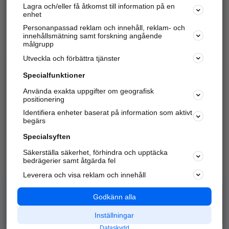
Lagra och/eller få åtkomst till information på en
Sök företag, personer och platser.
enhet
Personanpassad reklam och innehåll, reklam- och
Hitta telefonnummer, adresser, företagsinfo mm.
innehållsmätning samt forskning angående
målgrupp
Utveckla och förbättra tjänster
Marknadsför företaget
på hitta.se
Specialfunktioner
Använda exakta uppgifter om geografisk
Kom igång och annonsera mot
positionering
nya kunder och
Identifiera enheter baserat på information som aktivt
samarbetspartners nära dig.
begärs
Läs mer här
Specialsyften
Säkerställa säkerhet, förhindra och upptäcka
Alla kategorier
Populära sökningar
bedrägerier samt åtgärda fel
Leverera och visa reklam och innehåll
API & Kartor
Annonsera
Logga in
Integritet
Godkänn alla
Om oss
Nödnummer
Inställningar
Dataskydd