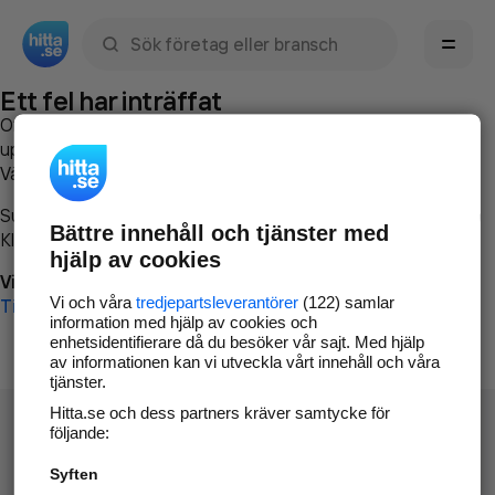
Sök namn, gata, ort, telefon, företag, sökord
Ett fel har inträffat
Om du vill kan du
kontakta hitta.se
och beskriva hur felet
uppstod så att vi lättare och snabbare kan avhjälpa det.
Vänligen försök med följande:
Surfa till
www.hitta.se
Bättre innehåll och tjänster med
Klicka på
Tillbaka-knappen
i webbläsaren och försök igen
hjälp av cookies
Vi beklagar besväret!
Vi och våra
tredjepartsleverantörer
(122) samlar
Till startsidan
information med hjälp av cookies och
enhetsidentifierare då du besöker vår sajt. Med hjälp
av informationen kan vi utveckla vårt innehåll och våra
tjänster.
Hitta.se och dess partners kräver samtycke för
följande:
Syften
Hitta.se - Gratis nummerupplysning.