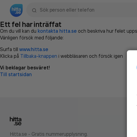
Sök namn, gata, ort, telefon, företag, sökord
Ett fel har inträffat
Om du vill kan du
kontakta hitta.se
och beskriva hur felet upps
Vänligen försök med följande:
Surfa till
www.hitta.se
Klicka på
Tillbaka-knappen
i webbläsaren och försök igen
Vi beklagar besväret!
Till startsidan
Hitta.se - Gratis nummerupplysning.