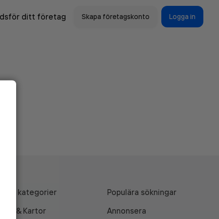
sför ditt företag
Skapa företagskonto
Logga in
Alla kategorier
Populära sökningar
API & Kartor
Annonsera