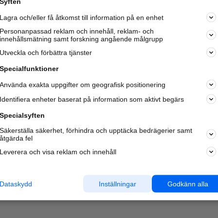
Syften
Kom igång och annonsera mot
Lagra och/eller få åtkomst till information på en enhet
nya kunder och
samarbetspartners nära dig.
Personanpassad reklam och innehåll, reklam- och
innehållsmätning samt forskning angående målgrupp
Läs mer här
Utveckla och förbättra tjänster
Specialfunktioner
Använda exakta uppgifter om geografisk positionering
Identifiera enheter baserat på information som aktivt begärs
Specialsyften
Säkerställa säkerhet, förhindra och upptäcka bedrägerier samt
åtgärda fel
Leverera och visa reklam och innehåll
Dataskydd
Inställningar
Godkänn alla