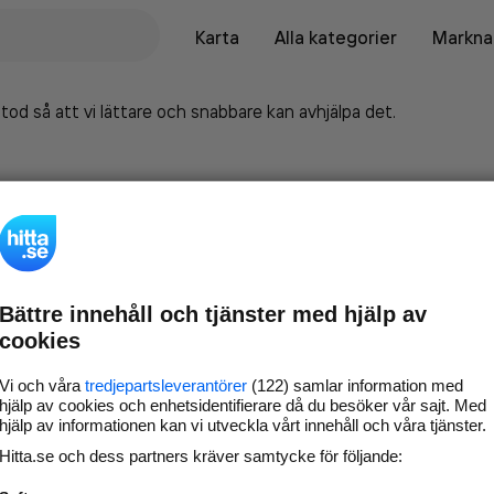
Karta
Alla kategorier
Marknad
tod så att vi lättare och snabbare kan avhjälpa det.
Bättre innehåll och tjänster med hjälp av
cookies
Vi och våra
tredjepartsleverantörer
(122) samlar information med
hjälp av cookies och enhetsidentifierare då du besöker vår sajt. Med
hjälp av informationen kan vi utveckla vårt innehåll och våra tjänster.
Marknadsför företaget på
Hitta.se och dess partners kräver samtycke för följande:
hitta.se