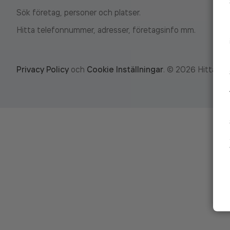
Sök företag, personer och platser.
Hitta telefonnummer, adresser, företagsinfo mm.
Privacy Policy
och
Cookie Inställningar
.
©
2026
Hitta.se