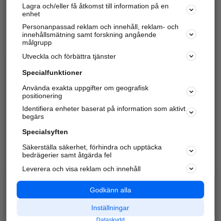
Lagra och/eller få åtkomst till information på en
Sök företag, personer och platser.
enhet
Personanpassad reklam och innehåll, reklam- och
Hitta telefonnummer, adresser, företagsinfo mm.
innehållsmätning samt forskning angående
målgrupp
Utveckla och förbättra tjänster
Marknadsför företaget
på hitta.se
Specialfunktioner
Använda exakta uppgifter om geografisk
Kom igång och annonsera mot
positionering
nya kunder och
Identifiera enheter baserat på information som aktivt
samarbetspartners nära dig.
begärs
Läs mer här
Specialsyften
Säkerställa säkerhet, förhindra och upptäcka
Alla kategorier
Populära sökningar
bedrägerier samt åtgärda fel
Leverera och visa reklam och innehåll
API & Kartor
Annonsera
Logga in
Integritet
Godkänn alla
Om oss
Nödnummer
Inställningar
Dataskydd