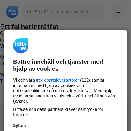
Sök namn, gata, ort, telefon, företag, sökord
Ett fel har inträffat
Om du vill kan du
kontakta hitta.se
och beskriva hur felet
uppstod så att vi lättare och snabbare kan avhjälpa det.
Vänligen försök med följande:
Surfa till
www.hitta.se
Bättre innehåll och tjänster med
Klicka på
Tillbaka-knappen
i webbläsaren och försök igen
hjälp av cookies
Vi beklagar besväret!
Vi och våra
tredjepartsleverantörer
(122) samlar
Till startsidan
information med hjälp av cookies och
enhetsidentifierare då du besöker vår sajt. Med hjälp
av informationen kan vi utveckla vårt innehåll och våra
tjänster.
Hitta.se och dess partners kräver samtycke för
följande:
Syften
Hitta.se - Gratis nummerupplysning.