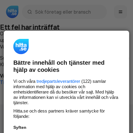
Sök namn, gata, ort, telefon, företag, sökord
Ett fel har inträffat
Om du vill kan du
kontakta hitta.se
och beskriva hur felet
uppstod så att vi lättare och snabbare kan avhjälpa det.
Vänligen försök med följande:
Surfa till
www.hitta.se
Bättre innehåll och tjänster med
Klicka på
Tillbaka-knappen
i webbläsaren och försök igen
hjälp av cookies
Vi beklagar besväret!
Vi och våra
tredjepartsleverantörer
(122) samlar
Till startsidan
information med hjälp av cookies och
enhetsidentifierare då du besöker vår sajt. Med hjälp
av informationen kan vi utveckla vårt innehåll och våra
tjänster.
Hitta.se och dess partners kräver samtycke för
följande:
Syften
Hitta.se - Gratis nummerupplysning.