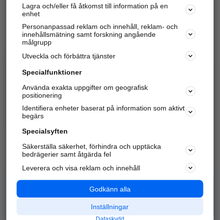
Lagra och/eller få åtkomst till information på en
Sök företag, personer och platser.
enhet
Personanpassad reklam och innehåll, reklam- och
Hitta telefonnummer, adresser, företagsinfo mm.
innehållsmätning samt forskning angående
målgrupp
Utveckla och förbättra tjänster
Marknadsför företaget
på hitta.se
Specialfunktioner
Använda exakta uppgifter om geografisk
Kom igång och annonsera mot
positionering
nya kunder och
Identifiera enheter baserat på information som aktivt
samarbetspartners nära dig.
begärs
Läs mer här
Specialsyften
Säkerställa säkerhet, förhindra och upptäcka
Alla kategorier
Populära sökningar
bedrägerier samt åtgärda fel
Leverera och visa reklam och innehåll
API & Kartor
Annonsera
Logga in
Integritet
Godkänn alla
Om oss
Nödnummer
Inställningar
Dataskydd