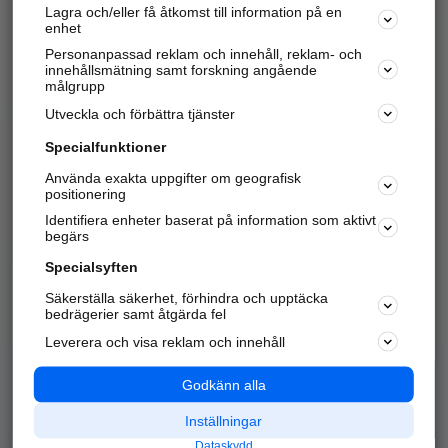
Lagra och/eller få åtkomst till information på en
Sök företag, personer och platser.
enhet
Personanpassad reklam och innehåll, reklam- och
Hitta telefonnummer, adresser, företagsinfo mm.
innehållsmätning samt forskning angående
målgrupp
Utveckla och förbättra tjänster
Marknadsför företaget
på hitta.se
Specialfunktioner
Använda exakta uppgifter om geografisk
Kom igång och annonsera mot
positionering
nya kunder och
Identifiera enheter baserat på information som aktivt
samarbetspartners nära dig.
begärs
Läs mer här
Specialsyften
Säkerställa säkerhet, förhindra och upptäcka
Alla kategorier
Populära sökningar
bedrägerier samt åtgärda fel
Leverera och visa reklam och innehåll
API & Kartor
Annonsera
Logga in
Integritet
Godkänn alla
Om oss
Nödnummer
Inställningar
Dataskydd