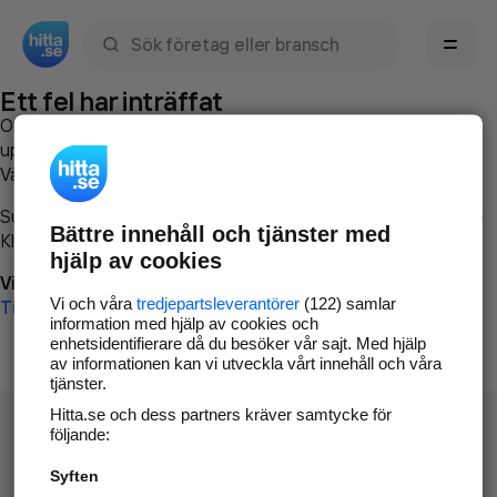
Sök namn, gata, ort, telefon, företag, sökord
Ett fel har inträffat
Om du vill kan du
kontakta hitta.se
och beskriva hur felet
uppstod så att vi lättare och snabbare kan avhjälpa det.
Vänligen försök med följande:
Surfa till
www.hitta.se
Bättre innehåll och tjänster med
Klicka på
Tillbaka-knappen
i webbläsaren och försök igen
hjälp av cookies
Vi beklagar besväret!
Vi och våra
tredjepartsleverantörer
(122) samlar
Till startsidan
information med hjälp av cookies och
enhetsidentifierare då du besöker vår sajt. Med hjälp
av informationen kan vi utveckla vårt innehåll och våra
tjänster.
Hitta.se och dess partners kräver samtycke för
följande:
Syften
Hitta.se - Gratis nummerupplysning.