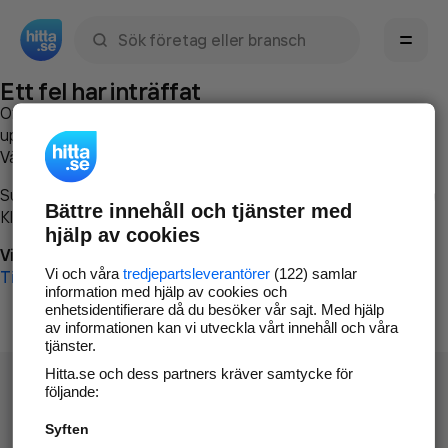
Sök namn, gata, ort, telefon, företag, sökord
Ett fel har inträffat
Om du vill kan du
kontakta hitta.se
och beskriva hur felet
uppstod så att vi lättare och snabbare kan avhjälpa det.
Vänligen försök med följande:
Surfa till
www.hitta.se
Bättre innehåll och tjänster med
Klicka på
Tillbaka-knappen
i webbläsaren och försök igen
hjälp av cookies
Vi beklagar besväret!
Vi och våra
tredjepartsleverantörer
(122) samlar
Till startsidan
information med hjälp av cookies och
enhetsidentifierare då du besöker vår sajt. Med hjälp
av informationen kan vi utveckla vårt innehåll och våra
tjänster.
Hitta.se och dess partners kräver samtycke för
följande:
Syften
Hitta.se - Gratis nummerupplysning.