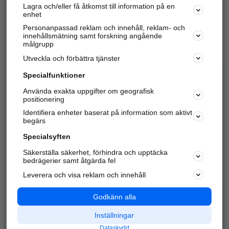
Lagra och/eller få åtkomst till information på en
Sök företag, personer och platser.
enhet
Personanpassad reklam och innehåll, reklam- och
Hitta telefonnummer, adresser, företagsinfo mm.
innehållsmätning samt forskning angående
målgrupp
Utveckla och förbättra tjänster
Marknadsför företaget
på hitta.se
Specialfunktioner
Använda exakta uppgifter om geografisk
Kom igång och annonsera mot
positionering
nya kunder och
Identifiera enheter baserat på information som aktivt
samarbetspartners nära dig.
begärs
Läs mer här
Specialsyften
Säkerställa säkerhet, förhindra och upptäcka
Alla kategorier
Populära sökningar
bedrägerier samt åtgärda fel
Leverera och visa reklam och innehåll
API & Kartor
Annonsera
Logga in
Integritet
Godkänn alla
Om oss
Nödnummer
Inställningar
Dataskydd