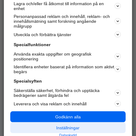
Lagra och/eller få åtkomst till information på en
Sök företag, personer och platser.
enhet
Personanpassad reklam och innehåll, reklam- och
Hitta telefonnummer, adresser, företagsinfo mm.
innehållsmätning samt forskning angående
målgrupp
Utveckla och förbättra tjänster
Marknadsför företaget
på hitta.se
Specialfunktioner
Använda exakta uppgifter om geografisk
Kom igång och annonsera mot
positionering
nya kunder och
Identifiera enheter baserat på information som aktivt
samarbetspartners nära dig.
begärs
Läs mer här
Specialsyften
Säkerställa säkerhet, förhindra och upptäcka
Alla kategorier
Populära sökningar
bedrägerier samt åtgärda fel
Leverera och visa reklam och innehåll
API & Kartor
Annonsera
Logga in
Integritet
Godkänn alla
Om oss
Nödnummer
Inställningar
Dataskydd