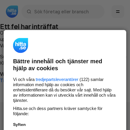
Sök namn, gata, ort, telefon, företag, sökord
Ett fel har inträffat
Om du vill kan du
kontakta hitta.se
och beskriva hur felet
uppstod så att vi lättare och snabbare kan avhjälpa det.
Vänligen försök med följande:
Surfa till
www.hitta.se
Bättre innehåll och tjänster med
Klicka på
Tillbaka-knappen
i webbläsaren och försök igen
hjälp av cookies
Vi beklagar besväret!
Vi och våra
tredjepartsleverantörer
(122) samlar
Till startsidan
information med hjälp av cookies och
enhetsidentifierare då du besöker vår sajt. Med hjälp
av informationen kan vi utveckla vårt innehåll och våra
tjänster.
Hitta.se och dess partners kräver samtycke för
följande:
Syften
Hitta.se - Gratis nummerupplysning.