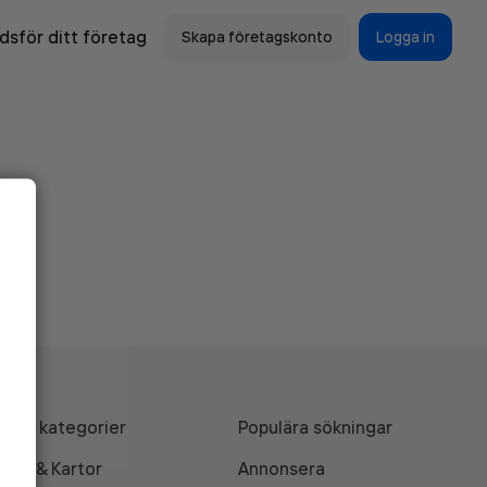
sför ditt företag
Skapa företagskonto
Logga in
Alla kategorier
Populära sökningar
API & Kartor
Annonsera