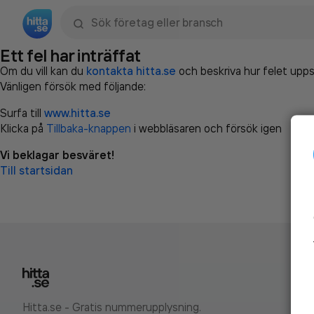
Sök namn, gata, ort, telefon, företag, sökord
Ett fel har inträffat
Om du vill kan du
kontakta hitta.se
och beskriva hur felet upps
Vänligen försök med följande:
Surfa till
www.hitta.se
Klicka på
Tillbaka-knappen
i webbläsaren och försök igen
Vi beklagar besväret!
Till startsidan
Hitta.se - Gratis nummerupplysning.