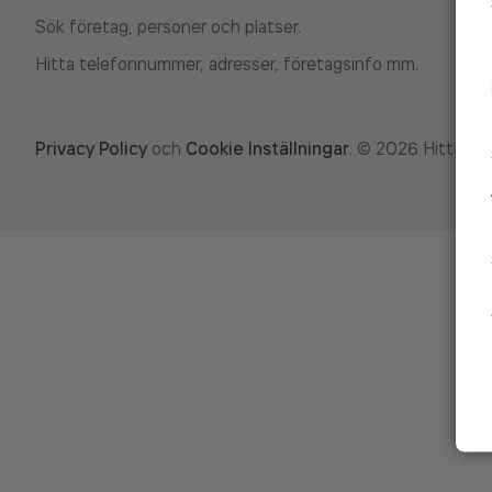
Sök företag, personer och platser.
Hitta telefonnummer, adresser, företagsinfo mm.
Privacy Policy
och
Cookie Inställningar
.
©
2026
Hitta.se