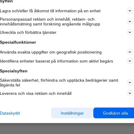
Syften
Kom igång och annonsera mot
Lagra och/eller få åtkomst till information på en enhet
nya kunder och
samarbetspartners nära dig.
Personanpassad reklam och innehåll, reklam- och
innehållsmätning samt forskning angående målgrupp
Läs mer här
Utveckla och förbättra tjänster
Specialfunktioner
Använda exakta uppgifter om geografisk positionering
Identifiera enheter baserat på information som aktivt begärs
Specialsyften
Säkerställa säkerhet, förhindra och upptäcka bedrägerier samt
åtgärda fel
Leverera och visa reklam och innehåll
Dataskydd
Inställningar
Godkänn alla