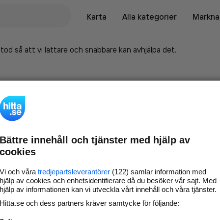
Karta
Alla kategorier
Marknad
tod så att vi lättare och snabbare kan avhjälpa det.
Bättre innehåll och tjänster med hjälp av
cookies
Vi och våra
tredjepartsleverantörer
(122) samlar information med
hjälp av cookies och enhetsidentifierare då du besöker vår sajt. Med
hjälp av informationen kan vi utveckla vårt innehåll och våra tjänster.
Marknadsför företaget på
Hitta.se och dess partners kräver samtycke för följande:
hitta.se