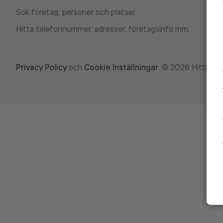
Sök företag, personer och platser.
Hitta telefonnummer, adresser, företagsinfo mm.
Privacy Policy
och
Cookie Inställningar
.
©
2026
Hitta.se