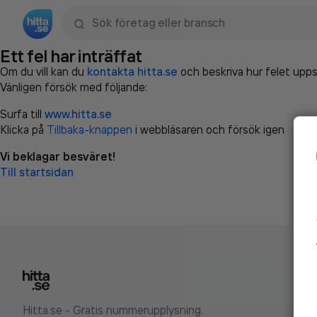
Sök namn, gata, ort, telefon, företag, sökord
Ett fel har inträffat
Om du vill kan du
kontakta hitta.se
och beskriva hur felet upps
Vänligen försök med följande:
Surfa till
www.hitta.se
Klicka på
Tillbaka-knappen
i webbläsaren och försök igen
Vi beklagar besväret!
Till startsidan
Hitta.se - Gratis nummerupplysning.