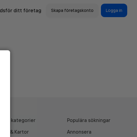
sför ditt företag
Skapa företagskonto
Logga in
Alla kategorier
Populära sökningar
API & Kartor
Annonsera