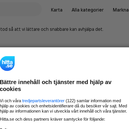
Karta
Alla kategorier
Marknad
tod så att vi lättare och snabbare kan avhjälpa det.
Bättre innehåll och tjänster med hjälp av
cookies
Vi och våra
tredjepartsleverantörer
(122) samlar information med
hjälp av cookies och enhetsidentifierare då du besöker vår sajt. Med
hjälp av informationen kan vi utveckla vårt innehåll och våra tjänster.
Marknadsför företaget på
Hitta.se och dess partners kräver samtycke för följande:
hitta.se