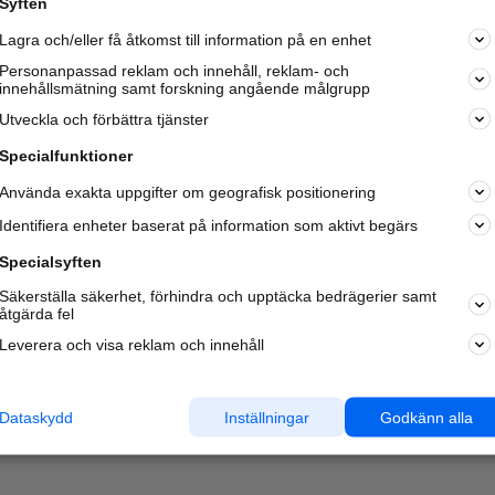
Syften
Kom igång och annonsera mot
Lagra och/eller få åtkomst till information på en enhet
nya kunder och
samarbetspartners nära dig.
Personanpassad reklam och innehåll, reklam- och
innehållsmätning samt forskning angående målgrupp
Läs mer här
Utveckla och förbättra tjänster
Specialfunktioner
Använda exakta uppgifter om geografisk positionering
Identifiera enheter baserat på information som aktivt begärs
Specialsyften
Säkerställa säkerhet, förhindra och upptäcka bedrägerier samt
åtgärda fel
Leverera och visa reklam och innehåll
Dataskydd
Inställningar
Godkänn alla